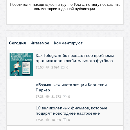
Посетители, находящиеся в группе
Гость
, не могут оставлять
комментарии к данной публикации.
Сегодня
Читаемое
Комментируют
Как Telegram-бот решает все проблемы
организаторов любительского футбола
13:53
2 094
0
«Взрывные» инсталляции Корнелии
Паркер
17:36
31 173
0
10 великолепных фильмов, которые
подарят новогоднее настроение
17:34
10 929
0