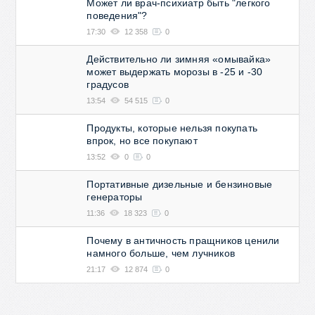
Может ли врач-психиатр быть "легкого
поведения"?
17:30
12 358
0
Действительно ли зимняя «омывайка»
может выдержать морозы в -25 и -30
градусов
13:54
54 515
0
Продукты, которые нельзя покупать
впрок, но все покупают
13:52
0
0
Портативные дизельные и бензиновые
генераторы
11:36
18 323
0
Почему в античность пращников ценили
намного больше, чем лучников
21:17
12 874
0