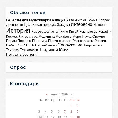
Облако тегов
Рецепты для мультиварки
Авиация
Авто
Англия
Война
Вопрос
Интересно
Древности
Еда
Живая природа
Загадка
Интернет
История
Как это делается
Кино
Китай
Компьютер
Корабли
Космос
Литература
Медицина
Мои фото
Море
Наука
Оружие
Перлы
Персона
Политика
Происшествие
Разоблачаем
Россия
Сооружение
Рыба
СССР
США
СамыйСамый
Творчество
Традиции
Техника
Технологии
Юмор
Показать все теги
Опрос
Календарь
«
Август 2026 »
Пн
Вт
Ср
Чт
Пт
Сб
Вс
1
2
3
4
5
6
7
8
9
11
12
13
14
15
16
10