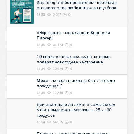
Как Telegram-бот решает все проблемы
организаторов любительского футбола
13:53
2 097
0
«Взрывные» инсталляции Корнелии
Паркер
17:36
31 173
0
10 великолепных фильмов, которые
подарят новогоднее настроение
17:34
10 929
0
Может ли врач-психиатр быть "легкого
поведения"?
17:30
12 358
0
Действительно ли зимняя «омывайка»
может выдержать морозы в -25 и -30
градусов
13:54
54 515
0
Продукты, которые нельзя покупать