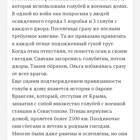
которая использовала голубей в военных делах.
В одной из войн она попросила у людей
осажденного города 3 воробья и 3 голубя с
каждого двора. Поселенцы сразу же послали
требуемое княгине. Та же приказала привязать
к каждой птице подожженный сухой трут.
Когда птиц отпустили, те понести огни к своим
гнездам. Сначала загорелись голубятни, потом
дворы. Таким образом, Ольга избавилась сразу
от всех врагов.
Еще одним подтверждением привязанности
голубя к дому является история о бароне
Врангеле, который, отступая от Крыма,
захватил с собой множество голубей с военной
станции в Севастополе. Птицы вернулись
домой, пролетев более 2500 км. Поодиночке
они сбегали и летели к родным гнездам.
Многие были даже ранены и ослеплены, но они