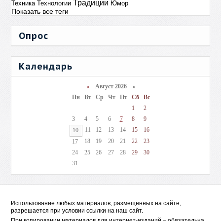
Традиции
Техника
Технологии
Юмор
Показать все теги
Опрос
Календарь
«
Август 2026 »
Пн
Вт
Ср
Чт
Пт
Сб
Вс
1
2
3
4
5
6
7
8
9
11
12
13
14
15
16
10
18
19
20
21
22
23
17
24
25
26
27
28
29
30
31
Использование любых материалов, размещённых на сайте,
разрешается при условии ссылки на наш сайт.
При копировании материалов для интернет-изданий – обязательна