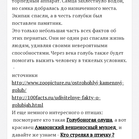
торпедный аппарат. Самца захлестнуло водой,
но самка добралась до назначенного места.
Экипаж спасли, а в честь голубки был
поставлен памятник.
Это только небольшая часть всех фактов об
этих пернатых. Они не один раз спасали жизнь
людям, удивляя своими невероятными
способностями. Через века голубь также будет
помогать выжить человеку в тяжелых условиях.
-
источники
http://www.zoopicture.ru/ostrohohlyj-kamennyj-
golub/
http://100facts.ru/udivitelnye-fakty-o-
golubjah.html
И еще немного интересного о птицах:
посмотрите кто такая
Голубоногая олуша
, а вот
красавец
Амазонский венценосный мухоед
и
давайте же узнаем -
Кто стрелял в птичку ?