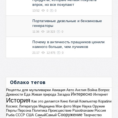
впрок, но все покупают
13:52
0
0
Портативные дизельные и бензиновые
генераторы
11:36
18 323
0
Почему в античность пращников ценили
намного больше, чем лучников
21:17
12 875
0
Облако тегов
Рецепты для мультиварки
Авиация
Авто
Англия
Война
Вопрос
Интересно
Древности
Еда
Живая природа
Загадка
Интернет
История
Как это делается
Кино
Китай
Компьютер
Корабли
Космос
Литература
Медицина
Мои фото
Море
Наука
Оружие
Перлы
Персона
Политика
Происшествие
Разоблачаем
Россия
Сооружение
Рыба
СССР
США
СамыйСамый
Творчество