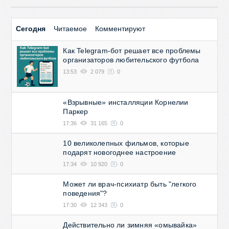
Сегодня
Читаемое
Комментируют
Как Telegram-бот решает все проблемы
организаторов любительского футбола
13:53
2 079
0
«Взрывные» инсталляции Корнелии
Паркер
17:36
31 165
0
10 великолепных фильмов, которые
подарят новогоднее настроение
17:34
10 920
0
Может ли врач-психиатр быть "легкого
поведения"?
17:30
12 343
0
Действительно ли зимняя «омывайка»