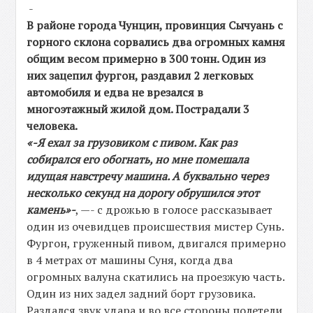
-
В районе города Чунцин, провинция Сычуань с
горного склона сорвались два огромных камня
общим весом примерно в 300 тонн. Один из
них зацепил фургон, раздавил 2 легковых
автомобиля и едва не врезался в
многоэтажный жилой дом. Пострадали 3
человека.
«-Я ехал за грузовиком с пивом. Как раз
собирался его обогнать, но мне помешала
идущая навстречу машина. А буквально через
несколько секунд на дорогу обрушился этот
камень»-
, —- с дрожью в голосе рассказывает
один из очевидцев происшествия мистер Сунь.
Фургон, груженный пивом, двигался примерно
в 4 метрах от машины Суня, когда два
огромных валуна скатились на проезжую часть.
Один из них задел задний борт грузовика.
Раздался звук удара и во все стороны полетели