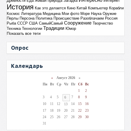
Интересно
Древности
Еда
Живая природа
Загадка
Интернет
История
Как это делается
Кино
Китай
Компьютер
Корабли
Космос
Литература
Медицина
Мои фото
Море
Наука
Оружие
Перлы
Персона
Политика
Происшествие
Разоблачаем
Россия
Сооружение
Рыба
СССР
США
СамыйСамый
Творчество
Традиции
Техника
Технологии
Юмор
Показать все теги
Опрос
Календарь
«
Август 2026 »
Пн
Вт
Ср
Чт
Пт
Сб
Вс
1
2
3
4
5
7
8
9
6
10
11
12
14
15
16
13
17
18
19
20
21
22
23
24
25
26
27
28
29
30
31