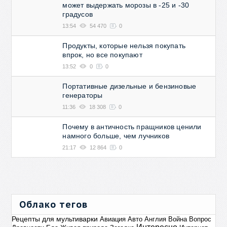
может выдержать морозы в -25 и -30
градусов
13:54
54 470
0
Продукты, которые нельзя покупать
впрок, но все покупают
13:52
0
0
Портативные дизельные и бензиновые
генераторы
11:36
18 308
0
Почему в античность пращников ценили
намного больше, чем лучников
21:17
12 864
0
Облако тегов
Рецепты для мультиварки
Авиация
Авто
Англия
Война
Вопрос