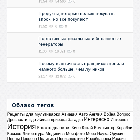
13:54
54 506
0
Продукты, которые нельзя покупать
впрок, но все покупают
13:52
0
0
Портативные дизельные и бензиновые
генераторы
11:36
18 321
0
Почему в античность пращников ценили
намного больше, чем лучников
21:17
12 872
0
Облако тегов
Рецепты для мультиварки
Авиация
Авто
Англия
Война
Вопрос
Интересно
Древности
Еда
Живая природа
Загадка
Интернет
История
Как это делается
Кино
Китай
Компьютер
Корабли
Космос
Литература
Медицина
Мои фото
Море
Наука
Оружие
Перлы
Персона
Политика
Происшествие
Разоблачаем
Россия