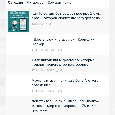
Сегодня
Читаемое
Комментируют
Как Telegram-бот решает все проблемы
организаторов любительского футбола
13:53
2 089
0
«Взрывные» инсталляции Корнелии
Паркер
17:36
31 170
0
10 великолепных фильмов, которые
подарят новогоднее настроение
17:34
10 927
0
Может ли врач-психиатр быть "легкого
поведения"?
17:30
12 355
0
Действительно ли зимняя «омывайка»
может выдержать морозы в -25 и -30
градусов