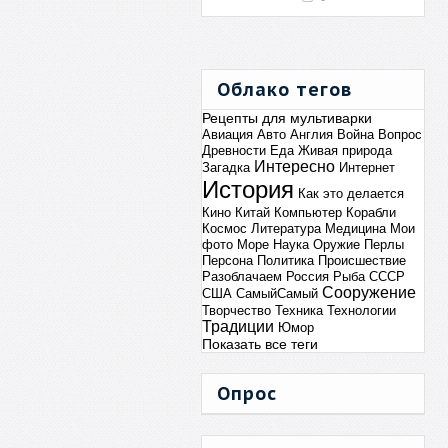
Облако тегов
Рецепты для мультиварки
Авиация
Авто
Англия
Война
Вопрос
Древности
Еда
Живая природа
Интересно
Загадка
Интернет
История
Как это делается
Кино
Китай
Компьютер
Корабли
Космос
Литература
Медицина
Мои
фото
Море
Наука
Оружие
Перлы
Персона
Политика
Происшествие
Разоблачаем
Россия
Рыба
СССР
Сооружение
США
СамыйСамый
Творчество
Техника
Технологии
Традиции
Юмор
Показать все теги
Опрос