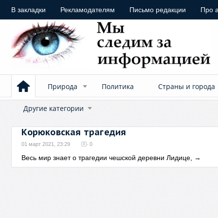
В закладки
Рекламодателям
Письмо редакции
Про 
Природа
Политика
Страны и города
Другие категории
Корюковская трагедия
01 март 2021, 23:29
0
Весь мир знает о трагедии чешской деревни Лидице,
→