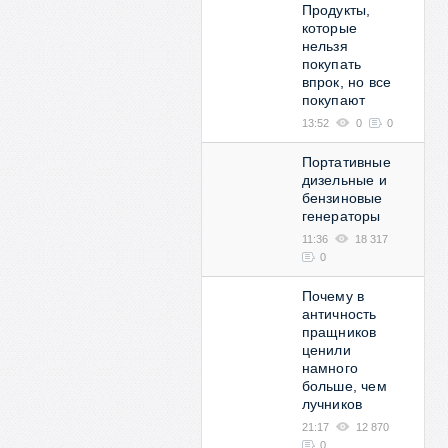
Продукты,
которые
нельзя
покупать
впрок, но все
покупают
13:52
0
0
Портативные
дизельные и
бензиновые
генераторы
11:36
18 317
0
Почему в
античность
пращников
ценили
намного
больше, чем
лучников
21:17
12 870
0