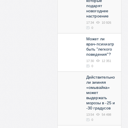
которые
подарят
новогоднее
настроение
17:34
10 926
0
Может ли
врач-психиатр
быть "легкого
поведения"?
17:30
12 351
0
Действительно
ли зимняя
«омывайка»
может
выдержать
морозы в -25 и
-30 градусов
13:54
54 498
0