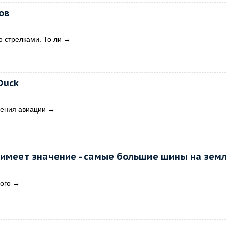
ов
 стрелками. То ли
→
Duck
вения авиации
→
 имеет значение - самые большие шины на земл
ого
→