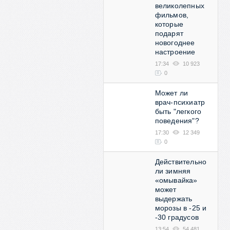
великолепных
фильмов,
которые
подарят
новогоднее
настроение
17:34
10 923
0
Может ли
врач-психиатр
быть "легкого
поведения"?
17:30
12 349
0
Действительно
ли зимняя
«омывайка»
может
выдержать
морозы в -25 и
-30 градусов
13:54
54 481