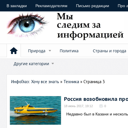
В закладки
Рекламодателям
Письмо редакции
Про 
Природа
Политика
Страны и города
Другие категории
ИнфоГлаз: Хочу все знать
»
Техника
» Страница 3
Россия возобновила пр
18 июнь 2017, 19:12
0
Недавно был в Казани и несколь