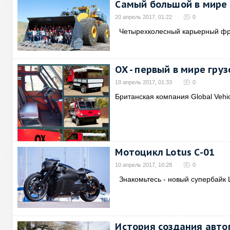
Самый большой в мире 
20 апрель 2017, 01:22
0
Четырехколесный карьерный ф
OX - первый в мире гру
19 апрель 2017, 01:33
0
Британская компания Global Vehic
Мотоцикл Lotus C-01
10 апрель 2017, 10:28
0
Знакомьтесь - новый супербайк L
История создания авто