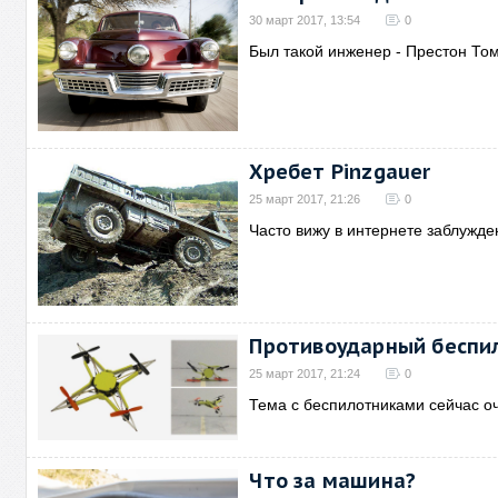
30 март 2017, 13:54
0
Был такой инженер - Престон Том
Хребет Pinzgauer
25 март 2017, 21:26
0
Часто вижу в интернете заблужде
Противоударный беспи
25 март 2017, 21:24
0
Тема с беспилотниками сейчас о
Что за машина?