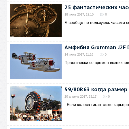
25 фантастических час
18 июнь 2017, 19:10
0
Я вообще не пользуюсь часами со
Амфибия Grumman J2F 
14 июнь 2017, 11:16
0
Практически со времен возникно
59/80R63 когда размер
20 апрель 2017, 23:17
0
Если колеса гигантского карьерн