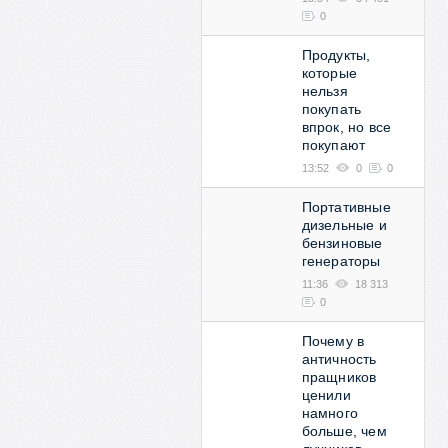
0
Продукты,
которые
нельзя
покупать
впрок, но все
покупают
13:52
0
0
Портативные
дизельные и
бензиновые
генераторы
11:36
18 313
0
Почему в
античность
пращников
ценили
намного
больше, чем