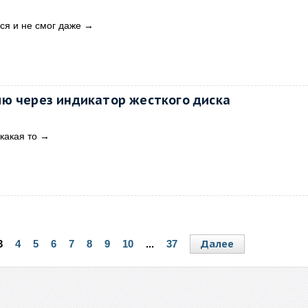
ся и не смог даже
→
ю через индикатор жесткого диска
 какая то
→
Далее
3
4
5
6
7
8
9
10
...
37