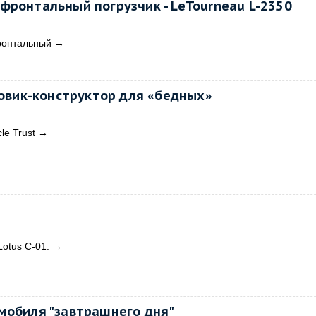
фронтальный погрузчик - LeTourneau L-2350
ронтальный
→
зовик-конструктор для «бедных»
le Trust
→
otus C-01.
→
мобиля "завтрашнего дня"