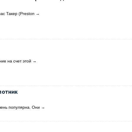
ас Такер (Preston
→
ние на счет этой
→
лотник
чень популярна. Они
→