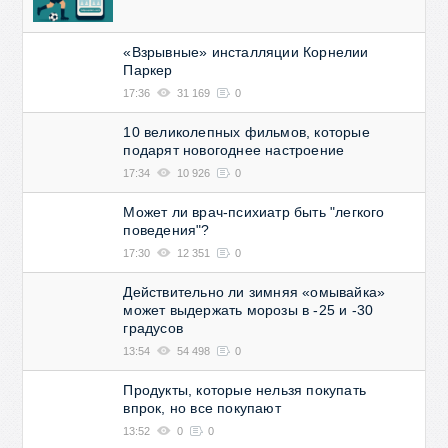
«Взрывные» инсталляции Корнелии
Паркер
17:36
31 169
0
10 великолепных фильмов, которые
подарят новогоднее настроение
17:34
10 926
0
Может ли врач-психиатр быть "легкого
поведения"?
17:30
12 351
0
Действительно ли зимняя «омывайка»
может выдержать морозы в -25 и -30
градусов
13:54
54 498
0
Продукты, которые нельзя покупать
впрок, но все покупают
13:52
0
0