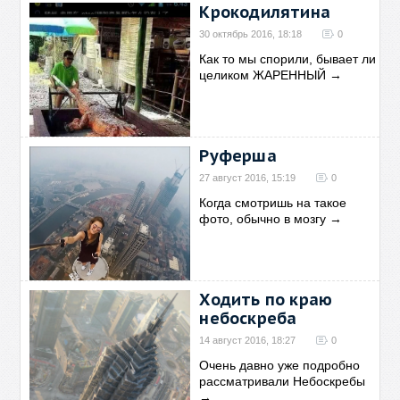
Крокодилятина
30 октябрь 2016, 18:18
0
Как то мы спорили, бывает ли
целиком ЖАРЕННЫЙ
→
Руферша
27 август 2016, 15:19
0
Когда смотришь на такое
фото, обычно в мозгу
→
Ходить по краю
небоскреба
14 август 2016, 18:27
0
Очень давно уже подробно
рассматривали Небоскребы
→