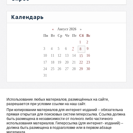
Календарь
«
Август 2026 »
Пн
Вт
Ср
Чт
Пт
Сб
Вс
1
2
3
4
5
6
7
9
8
10
11
12
13
14
16
15
17
18
19
20
21
22
23
24
25
26
27
28
29
30
31
Использование любых материалов, размещённых на сайте,
разрешается при условии ссылки на наш сайт.
При копировании материалов для интернет-изданий – обязательна
прямая открытая для поисковых систем гиперссылка. Ссылка должна
быть размещена в независимости от полного либо частичного
использования материалов. Гиперссылка (для интернет- изданий) –
должна быть размещена в подзаголовке или в первом абзаце
материала.