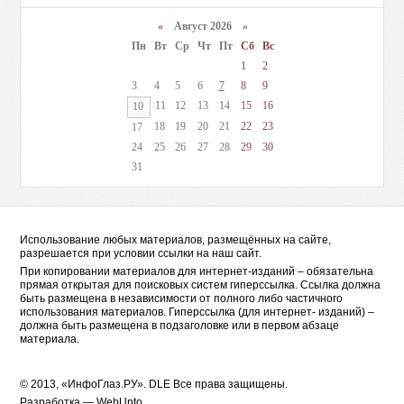
«
Август 2026 »
Пн
Вт
Ср
Чт
Пт
Сб
Вс
1
2
3
4
5
6
7
8
9
11
12
13
14
15
16
10
18
19
20
21
22
23
17
24
25
26
27
28
29
30
31
Использование любых материалов, размещённых на сайте,
разрешается при условии ссылки на наш сайт.
При копировании материалов для интернет-изданий – обязательна
прямая открытая для поисковых систем гиперссылка. Ссылка должна
быть размещена в независимости от полного либо частичного
использования материалов. Гиперссылка (для интернет- изданий) –
должна быть размещена в подзаголовке или в первом абзаце
материала.
© 2013, «ИнфоГлаз.РУ».
DLE
Все права защищены.
Разработка —
WebUnto