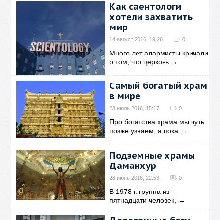
Как саентологи
хотели захватить
мир
14 август 2016, 19:26
0
Много лет алармисты кричали
о том, что церковь
→
Самый богатый храм
в мире
23 июль 2016, 15:17
0
Про богатства храма мы чуть
позже узнаем, а пока
→
Подземные храмы
Даманхур
28 июнь 2016, 22:53
0
В 1978 г. группа из
пятнадцати человек,
→