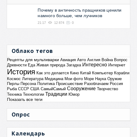
Почему в античность пращников ценили
намного больше, чем лучников
21:17
12 874
0
Облако тегов
Рецепты для мультиварки
Авиация
Авто
Англия
Война
Вопрос
Интересно
Древности
Еда
Живая природа
Загадка
Интернет
История
Как это делается
Кино
Китай
Компьютер
Корабли
Космос
Литература
Медицина
Мои фото
Море
Наука
Оружие
Перлы
Персона
Политика
Происшествие
Разоблачаем
Россия
Сооружение
Рыба
СССР
США
СамыйСамый
Творчество
Традиции
Техника
Технологии
Юмор
Показать все теги
Опрос
Календарь