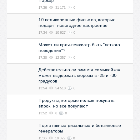
Паркер
17:36
31 171
0
10 великолепных фильмов, которые
подарят новогоднее настроение
17:34
10 927
0
Может ли врач-психиатр быть "легкого
поведения"?
17:30
12 357
0
Действительно ли зимняя «омывайка»
может выдержать морозы в -25 и -30
градусов
13:54
54 510
0
Продукты, которые нельзя покупать
впрок, но все покупают
13:52
0
0
Портативные дизельные и бензиновые
генераторы
11:36
18 322
0