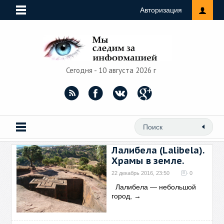
Авторизация
Сегодня - 10 августа 2026 г
Лалибела (Lalibela).
Храмы в земле.
22 декабрь 2016, 23:50
0
Лалибела — небольшой
город,
→