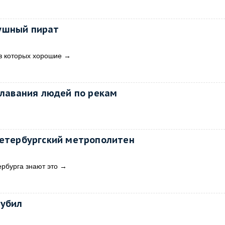
ушный пират
в которых хорошие
→
лавания людей по рекам
Петербургский метрополитен
ербурга знают это
→
 убил