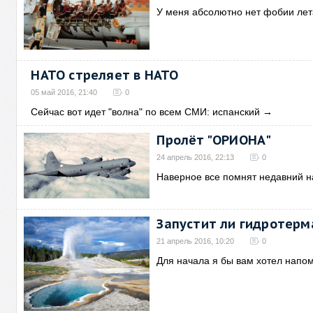
У меня абсолютно нет фобии лет
НАТО стреляет в НАТО
05 май 2016, 21:40
0
Сейчас вот идет "волна" по всем СМИ: испанский
→
Пролёт "ОРИОНА"
24 апрель 2016, 22:13
0
Наверное все помнят недавний 
Запустит ли гидротерм
21 апрель 2016, 10:20
0
Для начала я бы вам хотел напо