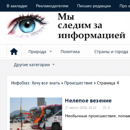
В закладки
Рекламодателям
Письмо редакции
Про 
Природа
Политика
Страны и города
Другие категории
ИнфоГлаз: Хочу все знать
»
Происшествие
» Страница 4
Нелепое везение
27 август 2016, 16:12
0
Необычные происшествия, попав