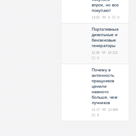
впрок, но все
покупают
13:52
0
0
Портативные
дизельные и
бензиновые
генераторы
11:36
18 312
0
Почему в
античность
пращников
ценили
намного
больше, чем
лучников
21:17
12 865
0