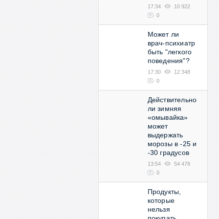
17:34
10 922
0
Может ли
врач-психиатр
быть "легкого
поведения"?
17:30
12 348
0
Действительно
ли зимняя
«омывайка»
может
выдержать
морозы в -25 и
-30 градусов
13:54
54 478
0
Продукты,
которые
нельзя
покупать