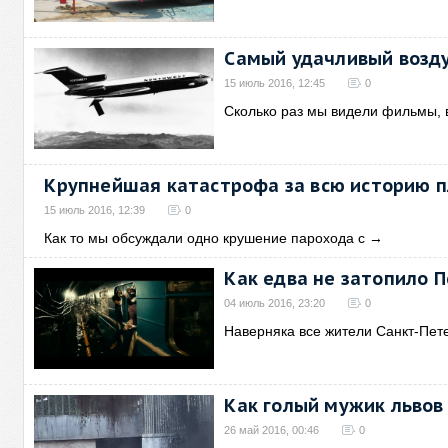
Самый удачливый возд
15 июль 2016, 12:45
0
Сколько раз мы видели фильмы, 
Крупнейшая катастрофа за всю историю п
15 июль 2016, 12:39
0
Как то мы обсуждали одно крушение парохода с
→
Как едва не затопило 
04 июль 2016, 23:20
0
Наверняка все жители Санкт-Пет
Как голый мужик львов
26 май 2016, 00:46
0