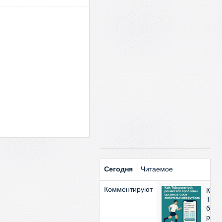
Сегодня
Читаемое
Комментируют
Как
Tele
бот
реш