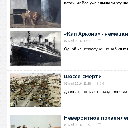
источник Все уже слышали эту 
«Кап Аркона» - немецк
07 май 2016, 17:56
0
Одной из незаслуженно забытых
Шоссе смерти
07 май 2016, 11:29
0
Двадцать пять лет назад, одно и
Невероятное приземле
05 май 2016, 21:43
0