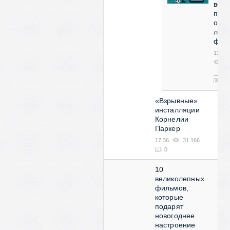
все
про
орга
люби
фут
13:53
2
08
0
«Взрывные»
инсталляции
Корнелии
Паркер
17:36
31 166
0
10
великолепных
фильмов,
которые
подарят
новогоднее
настроение