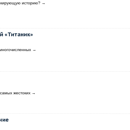
шокирующую историю?
→
ий «Титаник»
 многочисленных
→
з самых жестоких
→
ние