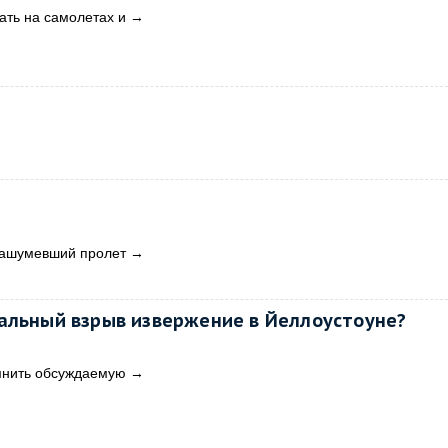
ать на самолетах и
→
нашумевший пролет
→
альный взрыв извержение в Йеллоустоуне?
мнить обсуждаемую
→