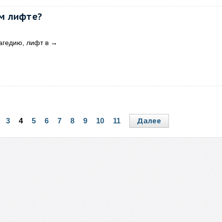
м лифте?
агедию, лифт в
→
Далее
3
4
5
6
7
8
9
10
11