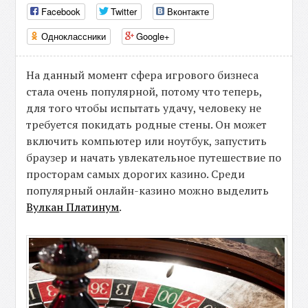
Facebook
Twitter
Вконтакте
Одноклассники
Google+
На данный момент сфера игрового бизнеса
стала очень популярной, потому что теперь,
для того чтобы испытать удачу, человеку не
требуется покидать родные стены. Он может
включить компьютер или ноутбук, запустить
браузер и начать увлекательное путешествие по
просторам самых дорогих казино. Среди
популярный онлайн-казино можно выделить
Вулкан Платинум
.