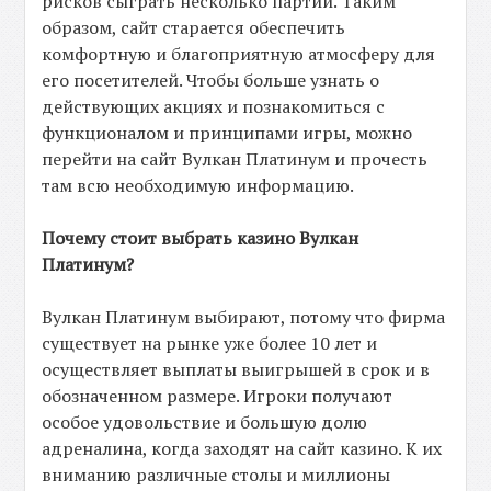
рисков сыграть несколько партий. Таким
образом, сайт старается обеспечить
комфортную и благоприятную атмосферу для
его посетителей. Чтобы больше узнать о
действующих акциях и познакомиться с
функционалом и принципами игры, можно
перейти на сайт Вулкан Платинум и прочесть
там всю необходимую информацию.
Почему стоит выбрать казино Вулкан
Платинум?
Вулкан Платинум выбирают, потому что фирма
существует на рынке уже более 10 лет и
осуществляет выплаты выигрышей в срок и в
обозначенном размере. Игроки получают
особое удовольствие и большую долю
адреналина, когда заходят на сайт казино. К их
вниманию различные столы и миллионы