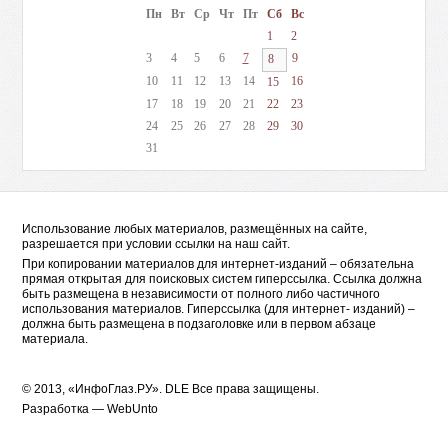
Пн
Вт
Ср
Чт
Пт
Сб
Вс
1
2
3
4
5
6
7
9
8
10
11
12
13
14
16
15
17
18
19
20
21
22
23
24
25
26
27
28
29
30
31
Использование любых материалов, размещённых на сайте,
разрешается при условии ссылки на наш сайт.
При копировании материалов для интернет-изданий – обязательна
прямая открытая для поисковых систем гиперссылка. Ссылка должна
быть размещена в независимости от полного либо частичного
использования материалов. Гиперссылка (для интернет- изданий) –
должна быть размещена в подзаголовке или в первом абзаце
материала.
© 2013, «ИнфоГлаз.РУ».
DLE
Все права защищены.
Разработка —
WebUnto