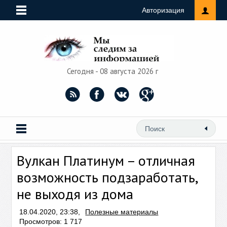
Авторизация
Сегодня - 08 августа 2026 г
Вулкан Платинум – отличная
возможность подзаработать,
не выходя из дома
18.04.2020, 23:38,
Полезные материалы
Просмотров: 1 717