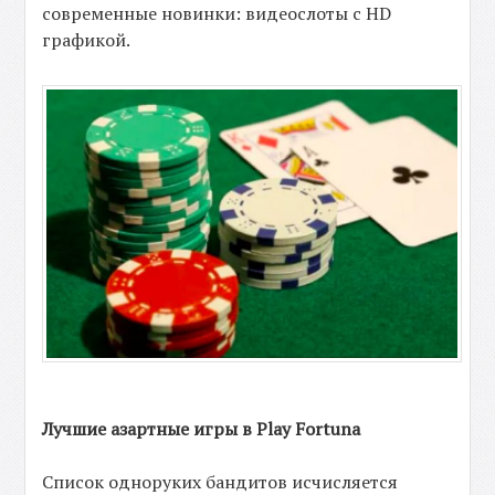
современные новинки: видеослоты с HD
графикой.
Лучшие азартные игры в Play Fortuna
Список одноруких бандитов исчисляется