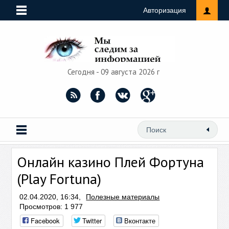
Авторизация
Сегодня - 09 августа 2026 г
Онлайн казино Плей Фортуна
(Play Fortuna)
02.04.2020, 16:34,
Полезные материалы
Просмотров: 1 977
Facebook
Twitter
Вконтакте