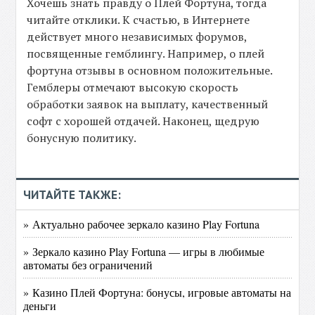
Хочешь знать правду о Плей Фортуна, тогда
читайте отклики. К счастью, в Интернете
действует много независимых форумов,
посвященные гемблингу. Например, о плей
фортуна отзывы в основном положительные.
Гемблеры отмечают высокую скорость
обработки заявок на выплату, качественный
софт с хорошей отдачей. Наконец, щедрую
бонусную политику.
ЧИТАЙТЕ ТАКЖЕ:
» Актуально рабочее зеркало казино Play Fortuna
» Зеркало казино Play Fortuna — игры в любимые
автоматы без ограничений
» Казино Плей Фортуна: бонусы, игровые автоматы на
деньги