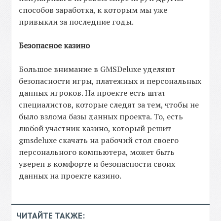
способов заработка, к которым мы уже
привыкли за последние годы.
Безопасное казино
Большое внимание в GMSDeluxe уделяют
безопасности игры, платежных и персональных
данных игроков. На проекте есть штат
специалистов, которые следят за тем, чтобы не
было взлома базы данных проекта. То, есть
любой участник казино, который решит
gmsdeluxe скачать на рабочий стол своего
персонального компьютера, может быть
уверен в комфорте и безопасности своих
данных на проекте казино.
ЧИТАЙТЕ ТАКЖЕ: