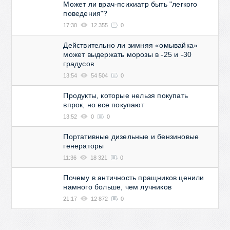
Может ли врач-психиатр быть "легкого
поведения"?
17:30
12 355
0
Действительно ли зимняя «омывайка»
может выдержать морозы в -25 и -30
градусов
13:54
54 504
0
Продукты, которые нельзя покупать
впрок, но все покупают
13:52
0
0
Портативные дизельные и бензиновые
генераторы
11:36
18 321
0
Почему в античность пращников ценили
намного больше, чем лучников
21:17
12 872
0