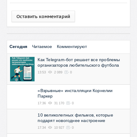
Оставить комментарий
Сегодня
Читаемое
Комментируют
Как Telegram-бот решает все проблемы
организаторов любительского футбола
13:53
2 089
0
«Взрывные» инсталляции Корнелии
Паркер
17:36
31 170
0
10 великолепных фильмов, которые
подарят новогоднее настроение
17:34
10 927
0