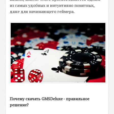
из самых удобных и интуитивно понятных,
даже для начинающего геймера.
Почему скачать GMSDeluxe - правильное
решение?