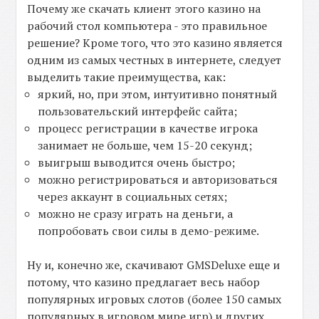
Почему же скачать клиент этого казино на
рабочий стол компьютера - это правильное
решение? Кроме того, что это казино является
одним из самых честных в интернете, следует
выделить такие преимущества, как:
яркий, но, при этом, интуитивно понятный
пользовательский интерфейс сайта;
процесс регистрации в качестве игрока
занимает не больше, чем 15-20 секунд;
выигрыш выводится очень быстро;
можно регистрироваться и авторизоваться
через аккаунт в социальных сетях;
можно не сразу играть на деньги, а
попробовать свои силы в демо-режиме.
Ну и, конечно же, скачивают GMSDeluxe еще и
потому, что казино предлагает весь набор
популярных игровых слотов (более 150 самых
популярных в игровом мире игр) и других