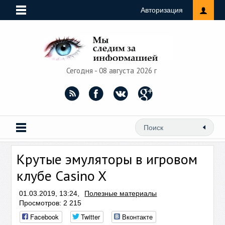
Авторизация
Сегодня - 08 августа 2026 г
Крутые эмуляторы в игровом
клубе Casino X
01.03.2019, 13:24,
Полезные материалы
Просмотров: 2 215
Facebook
Twitter
Вконтакте