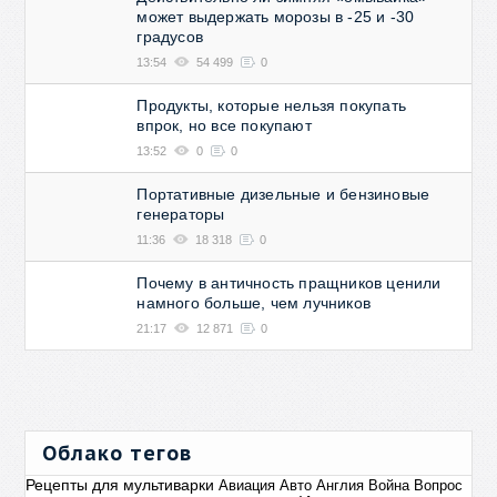
может выдержать морозы в -25 и -30
градусов
13:54
54 499
0
Продукты, которые нельзя покупать
впрок, но все покупают
13:52
0
0
Портативные дизельные и бензиновые
генераторы
11:36
18 318
0
Почему в античность пращников ценили
намного больше, чем лучников
21:17
12 871
0
Облако тегов
Рецепты для мультиварки
Авиация
Авто
Англия
Война
Вопрос