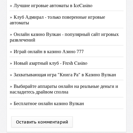
» Лучшие игровые автоматы в IceCasino
» Клуб Адмирал - только поверенные игровые
автоматы
» Онлайн казино Вулкан - популярный сайт игровых
развлечений
» Играй онлайн в казино Азино 777
» Новый азартный клуб - Fresh Casino
» Захватывающая игра "Книга Ра" в Казино Вулкан
» Выбирайте аппараты онлайн на реальные деньги и
насладитесь драйвом сполна
» Бесплатное онлайн казино Вулкан
Оставить комментарий