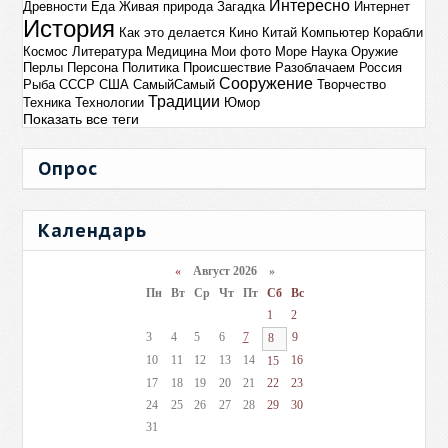
Интересно
Древности
Еда
Живая природа
Загадка
Интернет
История
Как это делается
Кино
Китай
Компьютер
Корабли
Космос
Литература
Медицина
Мои фото
Море
Наука
Оружие
Перлы
Персона
Политика
Происшествие
Разоблачаем
Россия
Сооружение
Рыба
СССР
США
СамыйСамый
Творчество
Традиции
Техника
Технологии
Юмор
Показать все теги
Опрос
Календарь
«
Август 2026 »
Пн
Вт
Ср
Чт
Пт
Сб
Вс
1
2
3
4
5
6
7
9
8
10
11
12
13
14
16
15
17
18
19
20
21
22
23
24
25
26
27
28
29
30
31