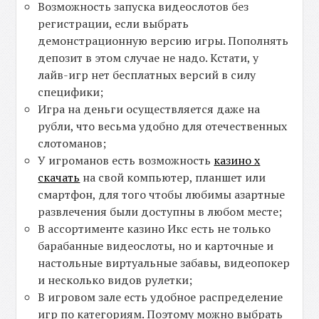
Возможность запуска видеослотов без
регистрации, если выбрать
демонстрационную версию игры. Пополнять
депозит в этом случае не надо. Кстати, у
лайв-игр нет бесплатных версий в силу
специфики;
Игра на деньги осуществляется даже на
рубли, что весьма удобно для отечественных
слотоманов;
У игроманов есть возможность
казино х
скачать
на свой компьютер, планшет или
смартфон, для того чтобы любимы азартные
развлечения были доступны в любом месте;
В ассортименте казино Икс есть не только
барабанные видеослоты, но и карточные и
настольные виртуальные забавы, видеопокер
и несколько видов рулетки;
В игровом зале есть удобное распределение
игр по категориям. Поэтому можно выбрать