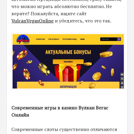
что можно играть абсолютно бесплатно. Не
верите? Пожалуйста, ищите сайт
VulcanVegasOnline
и убедитесь, что это так.
Современные игры в казино Вулкан Вегас
Онлайн
Современные слоты существенно отличаются