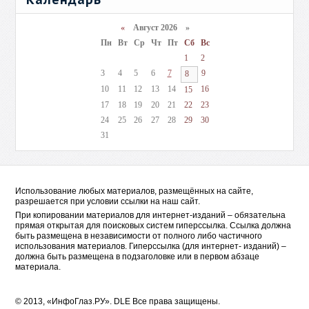
«
Август 2026 »
Пн
Вт
Ср
Чт
Пт
Сб
Вс
1
2
3
4
5
6
7
9
8
10
11
12
13
14
16
15
17
18
19
20
21
22
23
24
25
26
27
28
29
30
31
Использование любых материалов, размещённых на сайте,
разрешается при условии ссылки на наш сайт.
При копировании материалов для интернет-изданий – обязательна
прямая открытая для поисковых систем гиперссылка. Ссылка должна
быть размещена в независимости от полного либо частичного
использования материалов. Гиперссылка (для интернет- изданий) –
должна быть размещена в подзаголовке или в первом абзаце
материала.
© 2013, «ИнфоГлаз.РУ».
DLE
Все права защищены.