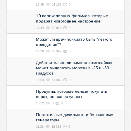
17:36
31 167
0
10 великолепных фильмов, которые
подарят новогоднее настроение
17:34
10 923
0
Может ли врач-психиатр быть "легкого
поведения"?
17:30
12 349
0
Действительно ли зимняя «омывайка»
может выдержать морозы в -25 и -30
градусов
13:54
54 482
0
Продукты, которые нельзя покупать
впрок, но все покупают
13:52
0
0
Портативные дизельные и бензиновые
генераторы
11:36
18 313
0