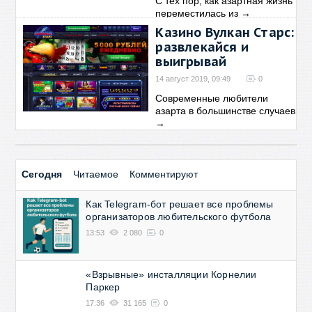
C тех пор, как азартная жизнь
переместилась из
→
Казино Вулкан Старс:
развлекайся и
выигрывай
14 август 2019, 09:49
0
Современные любители
азарта в большинстве случаев
→
Сегодня
Читаемое
Комментируют
Как Telegram-бот решает все проблемы
организаторов любительского футбола
13:53
2 080
0
«Взрывные» инсталляции Корнелии
Паркер
17:36
31 165
0