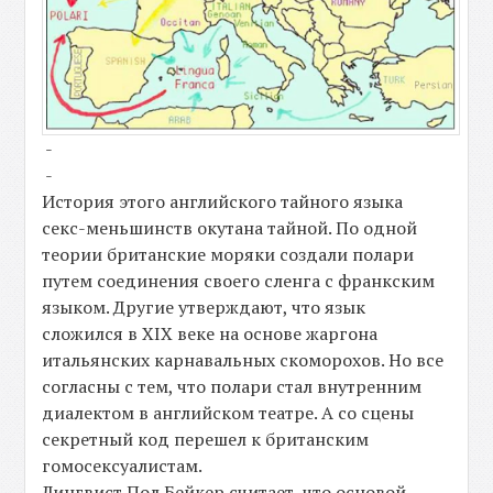
-
-
История этого английского тайного языка
секс-меньшинств окутана тайной. По одной
теории британские моряки создали полари
путем соединения своего сленга с франкским
языком. Другие утверждают, что язык
сложился в XIX веке на основе жаргона
итальянских карнавальных скоморохов. Но все
согласны с тем, что полари стал внутренним
диалектом в английском театре. А со сцены
секретный код перешел к британским
гомосексуалистам.
Лингвист Пол Бейкер считает, что основой