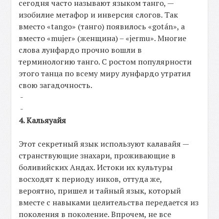
сегодня часто называют языком танго, —
изобилие метафор и инверсия слогов. Так
вместо «tango» (танго) появилось «gotán», а
вместо «mujer» (женщина) – «jermu». Многие
слова лунфардо прочно вошли в
терминологию танго. С ростом популярности
этого танца по всему миру лунфардо утратил
свою загадочность.
-
-
4. Кальяуайя
Этот секретный язык используют калавайя —
странствующие знахари, проживающие в
боливийских Андах. Истоки их культуры
восходят к периоду инков, оттуда же,
вероятно, пришел и тайный язык, который
вместе с навыками целительства передается из
поколения в поколение. Впрочем, не все