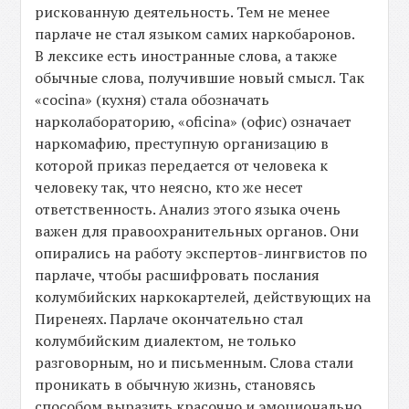
рискованную деятельность. Тем не менее
парлаче не стал языком самих наркобаронов.
В лексике есть иностранные слова, а также
обычные слова, получившие новый смысл. Так
«cocina» (кухня) стала обозначать
нарколабораторию, «oficina» (офис) означает
наркомафию, преступную организацию в
которой приказ передается от человека к
человеку так, что неясно, кто же несет
ответственность. Анализ этого языка очень
важен для правоохранительных органов. Они
опирались на работу экспертов-лингвистов по
парлаче, чтобы расшифровать послания
колумбийских наркокартелей, действующих на
Пиренеях. Парлаче окончательно стал
колумбийским диалектом, не только
разговорным, но и письменным. Слова стали
проникать в обычную жизнь, становясь
способом выразить красочно и эмоционально