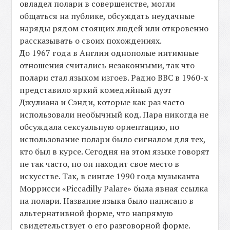
овладел полари в совершенстве, могли
общаться на публике, обсуждать неудачные
наряды рядом стоящих людей или откровенно
рассказывать о своих похождениях.
До 1967 года в Англии однополые интимные
отношения считались незаконными, так что
полари стал языком изгоев. Радио BBC в 1960-х
представило яркий комедийный дуэт
Джулиана и Сэнди, которые как раз часто
использовали необычный код. Пара никогда не
обсуждала сексуальную ориентацию, но
использование полари было сигналом для тех,
кто был в курсе. Сегодня на этом языке говорят
не так часто, но он находит свое место в
искусстве. Так, в сингле 1990 года музыканта
Моррисси «Piccadilly Palare» была явная ссылка
на полари. Название языка было написано в
альтернативной форме, что напрямую
свидетельствует о его разговорной форме.