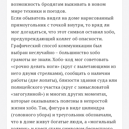
возможность бродягам выживать в новом
мире техники и поездов.
Если обыватель видел на доме нарисованный
прямоугольник с точкой внутри, то вряд ли
мог догадаться, что этот символ оставил хобо,
предупреждающий коллег об опасности.
Графический способ коммуникации был
выбран неслучайно – большинство хобо
грамоты не знали. Хобо-код мог советовать
«срочно делать ноги» (круг с вылетающими из
него двумя стрелками), сообщать о наличии
работы (две лопаты), близости здания суда или
полицейского участка (круг с замысловатой
«загогулиной») и многих других моментах,
которые оказывались полезны в непростой
жизни хобо. Так, фигура в виде цилиндра
(головного убора) и треугольник обозначали,
что в доме живут богатые люди, а «могильный
холмик» и крест стали символом бесчестного