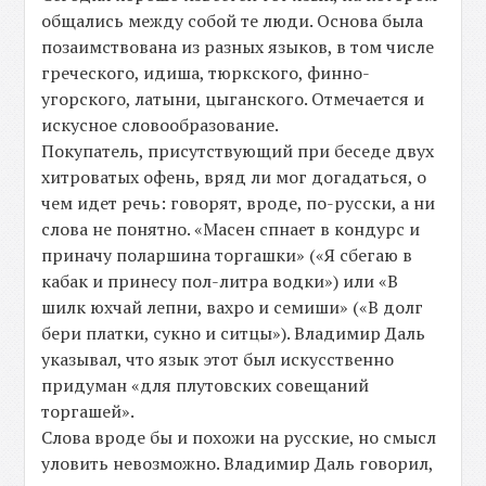
общались между собой те люди. Основа была
позаимствована из разных языков, в том числе
греческого, идиша, тюркского, финно-
угорского, латыни, цыганского. Отмечается и
искусное словообразование.
Покупатель, присутствующий при беседе двух
хитроватых офень, вряд ли мог догадаться, о
чем идет речь: говорят, вроде, по-русски, а ни
слова не понятно. «Масен спнает в кондурс и
приначу поларшина торгашки» («Я сбегаю в
кабак и принесу пол-литра водки») или «В
шилк юхчай лепни, вахро и семиши» («В долг
бери платки, сукно и ситцы»). Владимир Даль
указывал, что язык этот был искусственно
придуман «для плутовских совещаний
торгашей».
Слова вроде бы и похожи на русские, но смысл
уловить невозможно. Владимир Даль говорил,