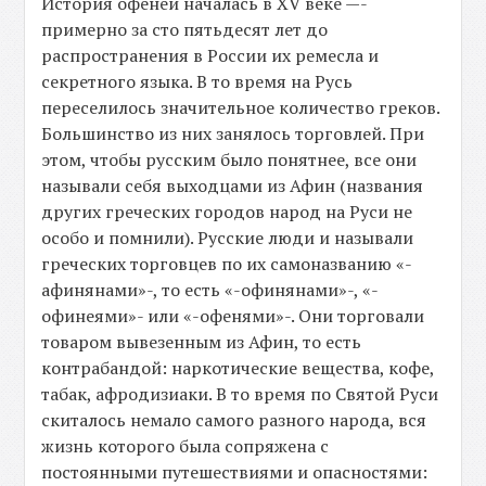
История офеней началась в XV веке —-
примерно за сто пятьдесят лет до
распространения в России их ремесла и
секретного языка. В то время на Русь
переселилось значительное количество греков.
Большинство из них занялось торговлей. При
этом, чтобы русским было понятнее, все они
называли себя выходцами из Афин (названия
других греческих городов народ на Руси не
особо и помнили). Русские люди и называли
греческих торговцев по их самоназванию «-
афинянами»-, то есть «-офинянами»-, «-
офинеями»- или «-офенями»-. Они торговали
товаром вывезенным из Афин, то есть
контрабандой: наркотические вещества, кофе,
табак, афродизиаки. В то время по Святой Руси
скиталось немало самого разного народа, вся
жизнь которого была сопряжена с
постоянными путешествиями и опасностями: