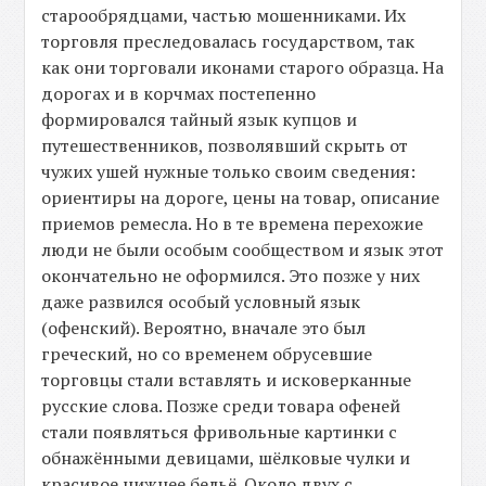
старообрядцами, частью мошенниками. Их
торговля преследовалась государством, так
как они торговали иконами старого образца. На
дорогах и в корчмах постепенно
формировался тайный язык купцов и
путешественников, позволявший скрыть от
чужих ушей нужные только своим сведения:
ориентиры на дороге, цены на товар, описание
приемов ремесла. Но в те времена перехожие
люди не были особым сообществом и язык этот
окончательно не оформился. Это позже у них
даже развился особый условный язык
(офенский). Вероятно, вначале это был
греческий, но со временем обрусевшие
торговцы стали вставлять и исковерканные
русские слова. Позже среди товара офеней
стали появляться фривольные картинки с
обнажёнными девицами, шёлковые чулки и
красивое нижнее бельё. Около двух с