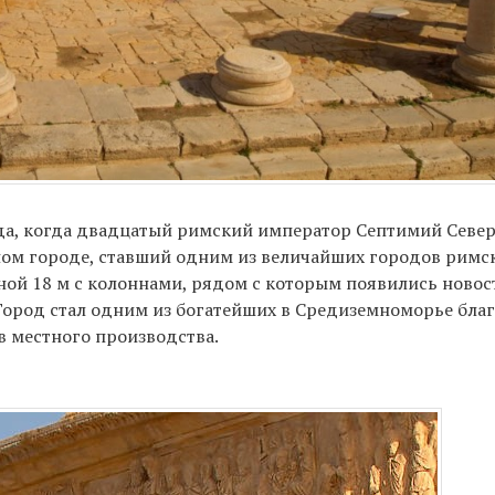
ода, когда двадцатый римский император Септимий Севе
ном городе, ставший одним из величайших городов римс
й 18 м с колоннами, рядом с которым появились новост
Город стал одним из богатейших в Средиземноморье бла
в местного производства.