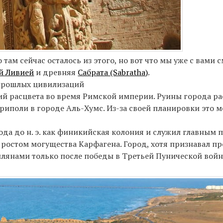
о там сейчас осталось из этого, но вот что мы уже с вами 
й Ливией
и древняя
Сабрата (Sabratha)
.
 прошлых цивилизаций
й расцвета во время Римской империи. Руины города ра
риполи в городе Аль-Хумс. Из-за своей планировки это 
да до н. э. как финикийская колония и служил главным 
, с ростом могущества Карфагена. Город, хотя признавал п
лянами только после победы в Третьей Пунической войне 