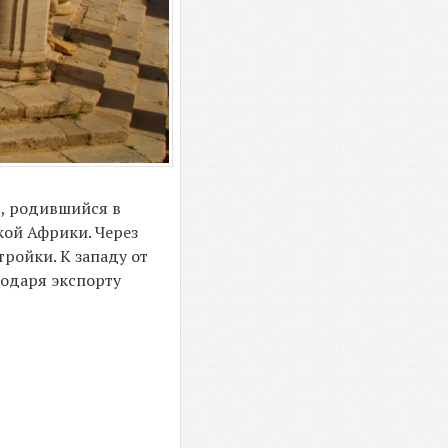
р, родившийся в
кой Африки. Через
ройки. К западу от
годаря экспорту