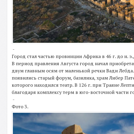
-
Город стал частью провинции Африка в 46 г. до н. э
В период правления Августа город начал приобрета
двум главным осям от маленькой речки Вади Лебда.
появились старый форум, базилика, храм Либер Пате
которого находился театр. В 126 г. при Траяне Лепт
благодаря комплексу терм в юго-восточной части г
-
Фото 3.