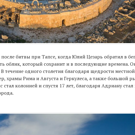
., после битвы при Тапсе, когда Юлий Цезарь обратил в б
ть облик, который сохранит и в последующие времена. О
 В течение одного столетия благодаря щедрости местной
р, храмы Рима и Августа и Геркулеса, а также большой р
ис стал колонией и спустя 17 лет, благодаря Адриану ст
орода.