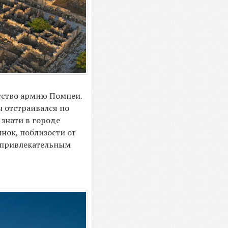
егство армию Помпеи.
н отстраивался по
 знати в городе
ынок, поблизости от
ал привлекательным