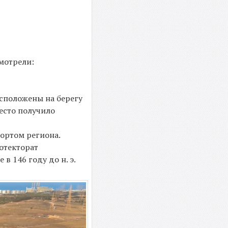
смотрели:
сположены на берегу
место получило
портом региона.
ротекторат
в 146 году до н. э.