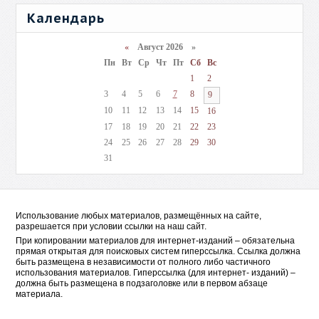
Календарь
«
Август 2026 »
Пн
Вт
Ср
Чт
Пт
Сб
Вс
1
2
3
4
5
6
7
8
9
10
11
12
13
14
15
16
17
18
19
20
21
22
23
24
25
26
27
28
29
30
31
Использование любых материалов, размещённых на сайте,
разрешается при условии ссылки на наш сайт.
При копировании материалов для интернет-изданий – обязательна
прямая открытая для поисковых систем гиперссылка. Ссылка должна
быть размещена в независимости от полного либо частичного
использования материалов. Гиперссылка (для интернет- изданий) –
должна быть размещена в подзаголовке или в первом абзаце
материала.