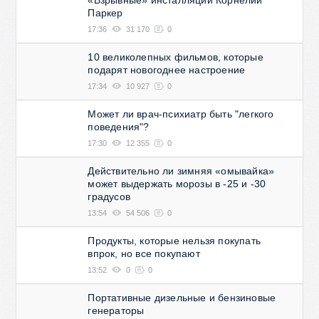
Паркер
17:36
31 170
0
10 великолепных фильмов, которые
подарят новогоднее настроение
17:34
10 927
0
Может ли врач-психиатр быть "легкого
поведения"?
17:30
12 355
0
Действительно ли зимняя «омывайка»
может выдержать морозы в -25 и -30
градусов
13:54
54 506
0
Продукты, которые нельзя покупать
впрок, но все покупают
13:52
0
0
Портативные дизельные и бензиновые
генераторы