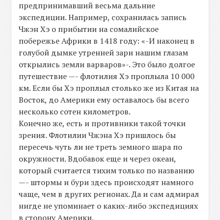
предпринимавший весьма дальние
экспедиции. Например, сохранилась запись
Чжэн Хэ о прибытии на сомалийское
побережье Африки в 1418 году: «-И наконец в
голубой дымке утренней зари нашим глазам
открылись земли варваров»-. Это было долгое
путешествие —- флотилия Хэ проплыла 10 000
км. Если бы Хэ проплыл столько же из Китая на
Восток, до Америки ему оставалось бы всего
несколько сотен километров.
Конечно же, есть и противники такой точки
зрения. Флотилии Чжэна Хэ пришлось бы
пересечь чуть ли не треть земного шара по
окружности. Вдобавок еще и через океан,
который считается тихим только по названию
—- штормы и бури здесь происходят намного
чаще, чем в других регионах. Да и сам адмирал
нигде не упоминает о каких-либо экспедициях
в сторону Америки.