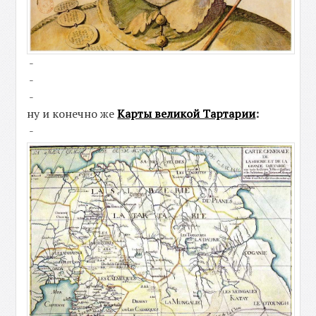
-
-
-
ну и конечно же
Карты великой Тартарии
:
-