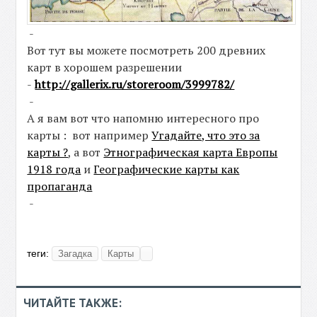
-
Вот тут вы можете посмотреть 200 древних
карт в хорошем разрешении
-
http://gallerix.ru/storeroom/3999782/
-
А я вам вот что напомню интересного про
карты : вот например
Угадайте, что это за
карты ?
, а вот
Этнографическая карта Европы
1918 года
и
Географические карты как
пропаганда
-
теги:
Загадка
Карты
ЧИТАЙТЕ ТАКЖЕ: