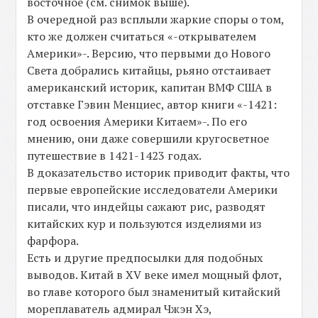
восточное (см. снимок выше).
В очередной раз всплыли жаркие споры о том,
кто же должен считаться «-открывателем
Америки»-. Версию, что первыми до Нового
Света добрались китайцы, рьяно отстаивает
американский историк, капитан ВМФ США в
отставке Гэвин Менциес, автор книги «-1421:
год освоения Америки Китаем»-. По его
мнению, они даже совершили кругосветное
путешествие в 1421-1423 годах.
В доказательство историк приводит факты, что
первые европейские исследователи Америки
писали, что индейцы сажают рис, разводят
китайских кур и пользуются изделиями из
фарфора.
Есть и другие предпосылки для подобных
выводов. Китай в XV веке имел мощный флот,
во главе которого был знаменитый китайский
мореплаватель адмирал Чжэн Хэ,