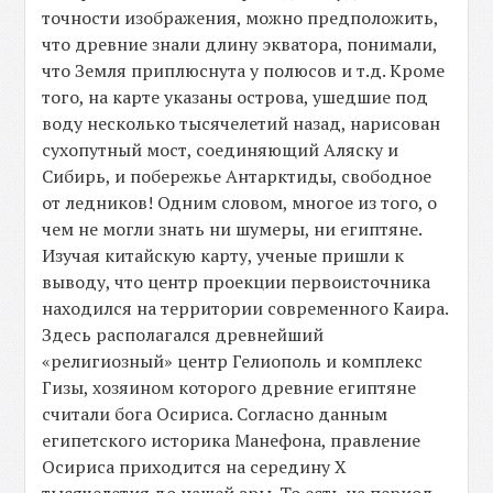
точности изображения, можно предположить,
что древние знали длину экватора, понимали,
что Земля приплюснута у полюсов и т.д. Кроме
того, на карте указаны острова, ушедшие под
воду несколько тысячелетий назад, нарисован
сухопутный мост, соединяющий Аляску и
Сибирь, и побережье Антарктиды, свободное
от ледников! Одним словом, многое из того, о
чем не могли знать ни шумеры, ни египтяне.
Изучая китайскую карту, ученые пришли к
выводу, что центр проекции первоисточника
находился на территории современного Каира.
Здесь располагался древнейший
«религиозный» центр Гелиополь и комплекс
Гизы, хозяином которого древние египтяне
считали бога Осириса. Согласно данным
египетского историка Манефона, правление
Осириса приходится на середину Х
тысячелетия до нашей эры. То есть на период