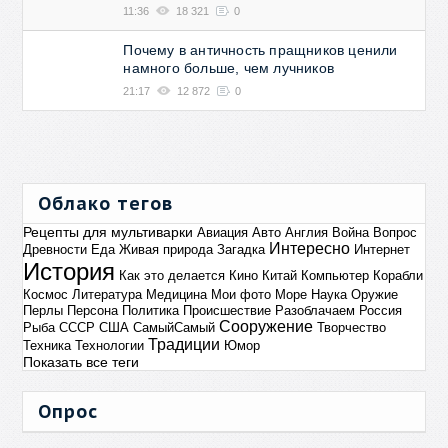
11:36
18 321
0
Почему в античность пращников ценили
намного больше, чем лучников
21:17
12 872
0
Облако тегов
Рецепты для мультиварки
Авиация
Авто
Англия
Война
Вопрос
Интересно
Древности
Еда
Живая природа
Загадка
Интернет
История
Как это делается
Кино
Китай
Компьютер
Корабли
Космос
Литература
Медицина
Мои фото
Море
Наука
Оружие
Перлы
Персона
Политика
Происшествие
Разоблачаем
Россия
Сооружение
Рыба
СССР
США
СамыйСамый
Творчество
Традиции
Техника
Технологии
Юмор
Показать все теги
Опрос