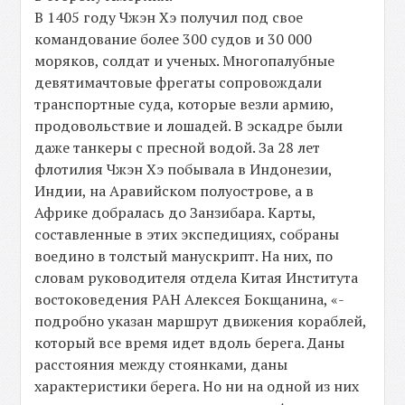
В 1405 году Чжэн Хэ получил под свое
командование более 300 судов и 30 000
моряков, солдат и ученых. Многопалубные
девятимачтовые фрегаты сопровождали
транспортные суда, которые везли армию,
продовольствие и лошадей. В эскадре были
даже танкеры с пресной водой. За 28 лет
флотилия Чжэн Хэ побывала в Индонезии,
Индии, на Аравийском полуострове, а в
Африке добралась до Занзибара. Карты,
составленные в этих экспедициях, собраны
воедино в толстый манускрипт. На них, по
словам руководителя отдела Китая Института
востоковедения РАН Алексея Бокщанина, «-
подробно указан маршрут движения кораблей,
который все время идет вдоль берега. Даны
расстояния между стоянками, даны
характеристики берега. Но ни на одной из них