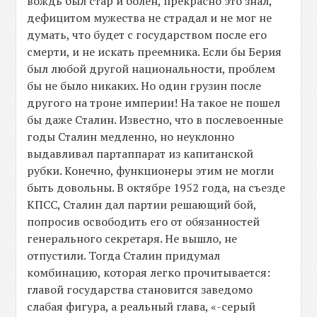
вождь был стар и болен, прекрасно это знал,
дефицитом мужества не страдал и не мог не
думать, что будет с государством после его
смерти, и не искать преемника. Если бы Берия
был любой другой национальности, проблем
бы не было никаких. Но один грузин после
другого на троне империи! На такое не пошел
бы даже Сталин. Известно, что в послевоенные
годы Сталин медленно, но неуклонно
выдавливал партаппарат из капитанской
рубки. Конечно, функционеры этим не могли
быть довольны. В октябре 1952 года, на съезде
КПСС, Сталин дал партии решающий бой,
попросив освободить его от обязанностей
генерального секретаря. Не вышло, не
отпустили. Тогда Сталин придумал
комбинацию, которая легко прочитывается:
главой государства становится заведомо
слабая фигура, а реальный глава, «-серый