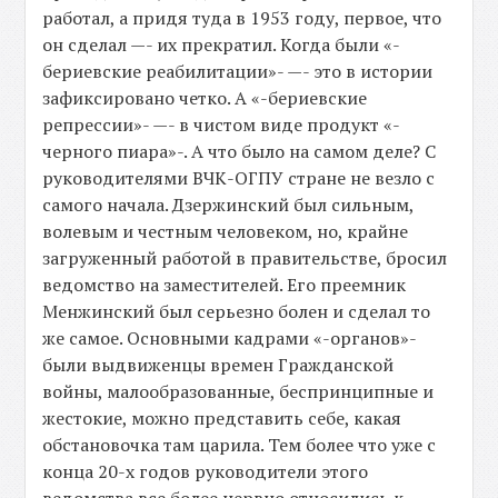
работал, а придя туда в 1953 году, первое, что
он сделал —- их прекратил. Когда были «-
бериевские реабилитации»- —- это в истории
зафиксировано четко. А «-бериевские
репрессии»- —- в чистом виде продукт «-
черного пиара»-. А что было на самом деле? С
руководителями ВЧК-ОГПУ стране не везло с
самого начала. Дзержинский был сильным,
волевым и честным человеком, но, крайне
загруженный работой в правительстве, бросил
ведомство на заместителей. Его преемник
Менжинский был серьезно болен и сделал то
же самое. Основными кадрами «-органов»-
были выдвиженцы времен Гражданской
войны, малообразованные, беспринципные и
жестокие, можно представить себе, какая
обстановочка там царила. Тем более что уже с
конца 20-х годов руководители этого