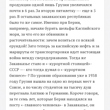
продукции одной лишь Грузии увеличился
почти в 6 раз. За вторую пятилетку —- еще в 5
раз. В остальных закавказских республиках
было то же самое. Именно при Берии,
например, начали бурить шельфы Каспийского
моря, за что его же обвиняли в
расточительности: зачем возиться со всякой
ерундой! Зато теперь за каспийскую нефть и за
маршруты ее транспортировки идет настоящая
война между сверхдержавами. Тогда же
Закавказье стало и «-курортной столицей»-
СССР —- кто тогда думал о «-курортном
бизнесе»-? По уровню образования уже в 1938
году Грузия вышла на одно из первых мест в
Союзе, а по числу студентов на тысячу душ
перегнала Англию и Германию. Короче говоря,
за те семь лет, которые Берия находился на
посту «-главного человека»- в Закавказье, он