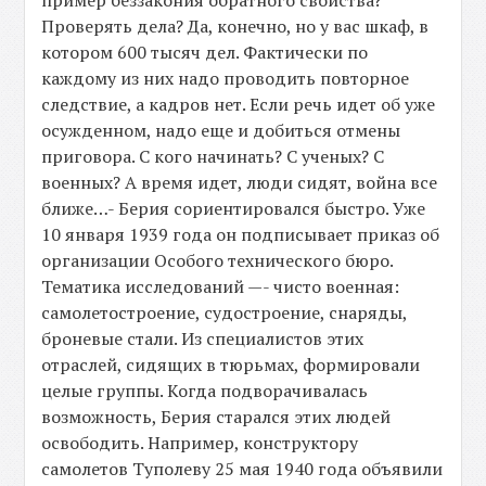
пример беззакония обратного свойства?
Проверять дела? Да, конечно, но у вас шкаф, в
котором 600 тысяч дел. Фактически по
каждому из них надо проводить повторное
следствие, а кадров нет. Если речь идет об уже
осужденном, надо еще и добиться отмены
приговора. С кого начинать? С ученых? С
военных? А время идет, люди сидят, война все
ближе…- Берия сориентировался быстро. Уже
10 января 1939 года он подписывает приказ об
организации Особого технического бюро.
Тематика исследований —- чисто военная:
самолетостроение, судостроение, снаряды,
броневые стали. Из специалистов этих
отраслей, сидящих в тюрьмах, формировали
целые группы. Когда подворачивалась
возможность, Берия старался этих людей
освободить. Например, конструктору
самолетов Туполеву 25 мая 1940 года объявили