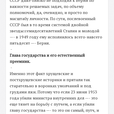
СССР даже близко не подходил к Берии по
важности решаемых задач, по объему
полномочий, да, очевидно, и просто по
масштабу личности. По сути, послевоенный
СССР был в то время системой двойной
звезды:семидесятилетний Сталин и молодой
—- в 1949 году ему исполнилось всего-навсего
пятьдесят —- Берия.
-
Глава государства и его естественный
преемник.
-
Именно этот факт хрущевские и
постхрущевские историки и прятали так
старательно в воронках умолчаний и под
грудами лжи. Потому что если 23 июня 1953
года убили министра внутренних дел —- это
еще тянет на борьбу с путчем, а если убили
главу государства —- то это он самый, путч, и