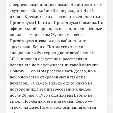
с бериевскими инициативами. Но потом что-то
случилось. Спокойно! Это переворот! На 26
июня в Кремле было назначено заседание то ли
Президиума ЦК, то ли Президиума Совмина. По
официальной версии, на него пришли военные
во главе с маршалом Жуковым, члены
Президиума вызвали их в кабинет, и те
арестовали Берию. Потом его отвезли в
специальный бункер во дворе штаба войск
МВО, провели следствие и расстреляли.
Версия эта не выдерживает никакой критики.
Почему —- об этом рассказывать долго, но в
ней множество откровенных натяжек и
неувязок…- Скажем только одно: никто из
посторонних, незаинтересованных людей
после 26 июня 1953 года живым Берию не
видел. Последним его видел сын Серго —-
утром, на даче. По его воспоминаниям, отец