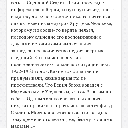
есть…- Сценарий Сталина Если проследить
информацию о Берии, кочующую из издания в
издание, до ее первоисточника, то почти вся
она вытекает из мемуаров Хрущева. Человека,
которому и вообще-то верить нельзя,
поскольку сличение его воспоминаний с
другими источниками выдает в них
запредельное количество недостоверных
сведений. Кто только не делал «-
политологических»- анализов ситуации зимы
1952-1953 годов. Какие комбинации не
придумывали, какие варианты не
просчитывали. Что Берия блокировался с
Маленковым, с Хрущевым, что он был сам по
себе…- Одним только грешат эти анализы —- в
них, как правило, напрочь исключается фигура
Сталина. Молчаливо считается, что вождь к
тому времени отошел от дел, был чуть ли не в
маразме…-