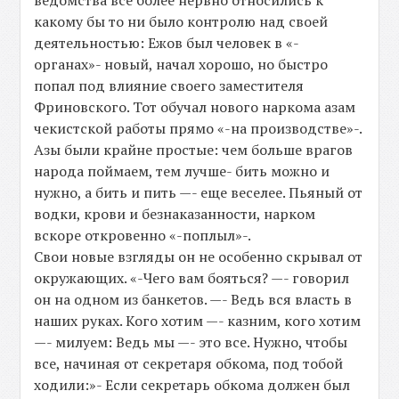
ведомства все более нервно относились к
какому бы то ни было контролю над своей
деятельностью: Ежов был человек в «-
органах»- новый, начал хорошо, но быстро
попал под влияние своего заместителя
Фриновского. Тот обучал нового наркома азам
чекистской работы прямо «-на производстве»-.
Азы были крайне простые: чем больше врагов
народа поймаем, тем лучше- бить можно и
нужно, а бить и пить —- еще веселее. Пьяный от
водки, крови и безнаказанности, нарком
вскоре откровенно «-поплыл»-.
Свои новые взгляды он не особенно скрывал от
окружающих. «-Чего вам бояться? —- говорил
он на одном из банкетов. —- Ведь вся власть в
наших руках. Кого хотим —- казним, кого хотим
—- милуем: Ведь мы —- это все. Нужно, чтобы
все, начиная от секретаря обкома, под тобой
ходили:»- Если секретарь обкома должен был