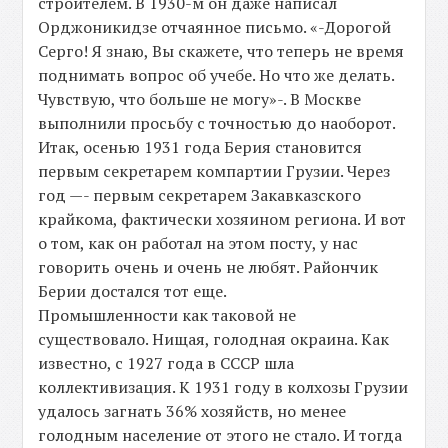
строителем. В 1930-м он даже написал
Орджоникидзе отчаянное письмо. «-Дорогой
Серго! Я знаю, Вы скажете, что теперь не время
поднимать вопрос об учебе. Но что же делать.
Чувствую, что больше не могу»-. В Москве
выполнили просьбу с точностью до наоборот.
Итак, осенью 1931 года Берия становится
первым секретарем компартии Грузии. Через
год —- первым секретарем Закавказского
крайкома, фактически хозяином региона. И вот
о том, как он работал на этом посту, у нас
говорить очень и очень не любят. Райончик
Берии достался тот еще.
Промышленности как таковой не
существовало. Нищая, голодная окраина. Как
известно, с 1927 года в СССР шла
коллективизация. К 1931 году в колхозы Грузии
удалось загнать 36% хозяйств, но менее
голодным население от этого не стало. И тогда