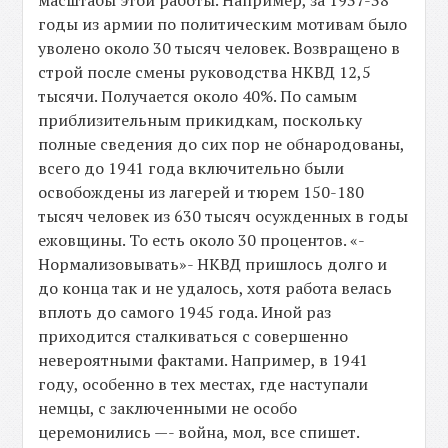
масштабы этой работы. Например, за 1937-38
годы из армии по политическим мотивам было
уволено около 30 тысяч человек. Возвращено в
строй после смены руководства НКВД 12,5
тысячи. Получается около 40%. По самым
приблизительным прикидкам, поскольку
полные сведения до сих пор не обнародованы,
всего до 1941 года включительно были
освобождены из лагерей и тюрем 150-180
тысяч человек из 630 тысяч осужденных в годы
ежовщины. То есть около 30 процентов. «-
Нормализовывать»- НКВД пришлось долго и
до конца так и не удалось, хотя работа велась
вплоть до самого 1945 года. Иной раз
приходится сталкиваться с совершенно
невероятными фактами. Например, в 1941
году, особенно в тех местах, где наступали
немцы, с заключенными не особо
церемонились —- война, мол, все спишет.