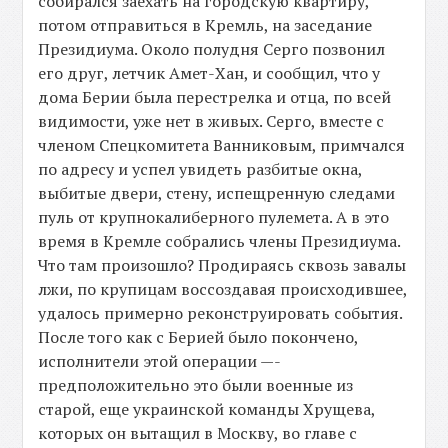
собирался заехать на городскую квартиру,
потом отправиться в Кремль, на заседание
Президиума. Около полудня Серго позвонил
его друг, летчик Амет-Хан, и сообщил, что у
дома Берии была перестрелка и отца, по всей
видимости, уже нет в живых. Серго, вместе с
членом Спецкомитета Ванниковым, примчался
по адресу и успел увидеть разбитые окна,
выбитые двери, стену, испещренную следами
пуль от крупнокалиберного пулемета. А в это
время в Кремле собрались члены Президиума.
Что там произошло? Продираясь сквозь завалы
лжи, по крупицам воссоздавая происходившее,
удалось примерно реконструировать события.
После того как с Берией было покончено,
исполнители этой операции —-
предположительно это были военные из
старой, еще украинской команды Хрущева,
которых он вытащил в Москву, во главе с