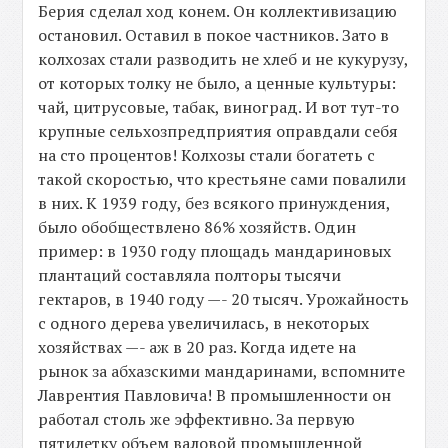
Берия сделал ход конем. Он коллективизацию
остановил. Оставил в покое частников. Зато в
колхозах стали разводить не хлеб и не кукурузу,
от которых толку не было, а ценные культуры:
чай, цитрусовые, табак, виноград. И вот тут-то
крупные сельхозпредприятия оправдали себя
на сто процентов! Колхозы стали богатеть с
такой скоростью, что крестьяне сами повалили
в них. К 1939 году, без всякого принуждения,
было обобществлено 86% хозяйств. Один
пример: в 1930 году площадь мандариновых
плантаций составляла полторы тысячи
гектаров, в 1940 году —- 20 тысяч. Урожайность
с одного дерева увеличилась, в некоторых
хозяйствах —- аж в 20 раз. Когда идете на
рынок за абхазскими мандаринами, вспомните
Лаврентия Павловича! В промышленности он
работал столь же эффективно. За первую
пятилетку объем валовой промышленной