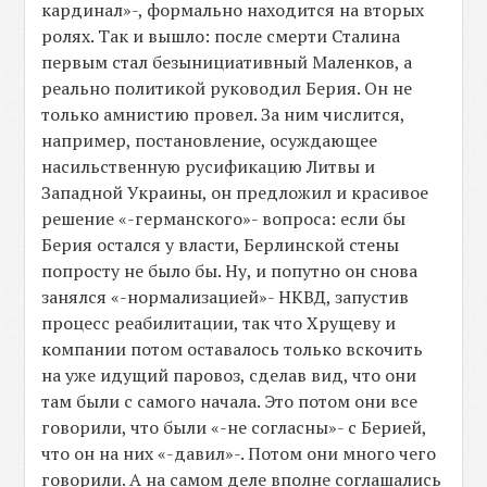
кардинал»-, формально находится на вторых
ролях. Так и вышло: после смерти Сталина
первым стал безынициативный Маленков, а
реально политикой руководил Берия. Он не
только амнистию провел. За ним числится,
например, постановление, осуждающее
насильственную русификацию Литвы и
Западной Украины, он предложил и красивое
решение «-германского»- вопроса: если бы
Берия остался у власти, Берлинской стены
попросту не было бы. Ну, и попутно он снова
занялся «-нормализацией»- НКВД, запустив
процесс реабилитации, так что Хрущеву и
компании потом оставалось только вскочить
на уже идущий паровоз, сделав вид, что они
там были с самого начала. Это потом они все
говорили, что были «-не согласны»- с Берией,
что он на них «-давил»-. Потом они много чего
говорили. А на самом деле вполне соглашались