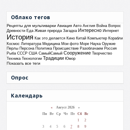
Облако тегов
Рецепты для мультиварки
Авиация
Авто
Англия
Война
Вопрос
Интересно
Древности
Еда
Живая природа
Загадка
Интернет
История
Как это делается
Кино
Китай
Компьютер
Корабли
Космос
Литература
Медицина
Мои фото
Море
Наука
Оружие
Перлы
Персона
Политика
Происшествие
Разоблачаем
Россия
Сооружение
Рыба
СССР
США
СамыйСамый
Творчество
Традиции
Техника
Технологии
Юмор
Показать все теги
Опрос
Календарь
«
Август 2026 »
Пн
Вт
Ср
Чт
Пт
Сб
Вс
1
2
3
4
5
6
7
8
9