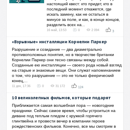
настоящий квест: кто придет, кто в
последний момент откажется, где
искать замену, как не остаться в
минусе за поле, и как, в конце концов,
разделить всех на...
16 май, 13:53
0
2 094
3
«Взрывные» инсталляции Корнелии Паркер
Разрушение и созидание — два диаметрально
противоположных понятия, но в творчестве британки
Корнелии Паркер они тесно связаны между собой.
Созданные ею инсталляции — своего рода новый взгляд
на старые и знакомые вещи. Они служат напоминанием
о том, что разрушение — это не только феерический
конец,...
11 дек, 17:36
0
31 172
124
10 великолепных фильмов, которые подарят
Приближается самая волшебная пора — новогодние
праздники. Сейчас самое время, чтобы устроиться на
диване под теплым пледом с кружкой горячего
глинтвейна и провести вечер в компании героев
рождественских фильмов. Конечно, все мы смотрим в