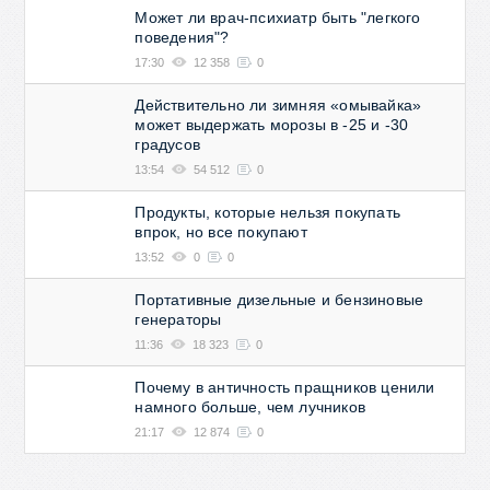
Может ли врач-психиатр быть "легкого
поведения"?
17:30
12 358
0
Действительно ли зимняя «омывайка»
может выдержать морозы в -25 и -30
градусов
13:54
54 512
0
Продукты, которые нельзя покупать
впрок, но все покупают
13:52
0
0
Портативные дизельные и бензиновые
генераторы
11:36
18 323
0
Почему в античность пращников ценили
намного больше, чем лучников
21:17
12 874
0