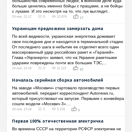
большинства современных людей, в военном деле куда
больше ценились именно бойцы с пращами, а не бойцы
с луками. И это несмотря на то, что лук выглядит...
24 ноя, 21:17
0
12 874
17
Украинцам предложено замерзать дома
По всей видимости, украинская энергетика доживает
свои последние дни и находится в терминальной стадии.
От последнего шага в небытие ее отделяет всего один
массированный удар российских ракет и «Гераней».
Глава «Укрэнерго» заявил, что на Украине ракетными
ударами повреждены почти все большие ТЭС,...
24 ноя, 13:19
0
11 122
10
Началась серийная сборка автомобилей
На заводе «Москвич» стартовало производство первых
автомобилей, передает корреспондент Autonews.ru,
который присутствовал на запуске. Первыми с конвейера
сошли модели «Москвич 3»....
24 ноя, 13:18
0
5 219
5
Первая 100% отечественная электричка
Во времена СССР на территории РСФСР электрички не