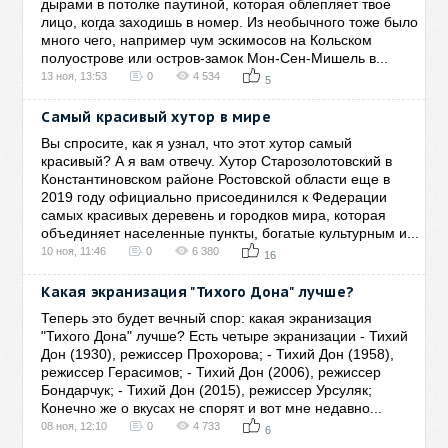
дырами в потолке паутиной, которая облепляет твое
лицо, когда заходишь в номер. Из необычного тоже было
много чего, например чум эскимосов на Кольском
полуострове или остров-замок Мон-Сен-Мишель в...
13 ноя, 13:53
0
4 534
5
Самый красивый хутор в мире
Вы спросите, как я узнал, что этот хутор самый
красивый? А я вам отвечу. Хутор Старозолотовский в
Константиновском районе Ростовской области еще в
2019 году официально присоединился к Федерации
самых красивых деревень и городков мира, которая
объединяет населенные пункты, богатые культурным и...
10 ноя, 11:46
0
6 380
16
Какая экранизация "Тихого Дона" лучше?
Теперь это будет вечный спор: какая экранизация
"Тихого Дона" лучше? Есть четыре экранизации - Тихий
Дон (1930), режиссер Прохорова; - Тихий Дон (1958),
режиссер Герасимов; - Тихий Дон (2006), режиссер
Бондарчук; - Тихий Дон (2015), режиссер Урсуляк;
Конечно же о вкусах не спорят и вот мне недавно...
08 ноя, 12:10
0
4 733
6