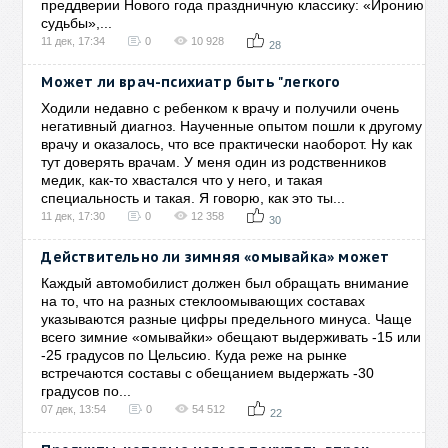
преддверии Нового года праздничную классику: «Иронию
судьбы»,...
11 дек, 17:34
0
10 928
28
Может ли врач-психиатр быть "легкого
Ходили недавно с ребенком к врачу и получили очень
негативный диагноз. Наученные опытом пошли к другому
врачу и оказалось, что все практически наоборот. Ну как
тут доверять врачам. У меня один из родственников
медик, как-то хвастался что у него, и такая
специальность и такая. Я говорю, как это ты...
11 дек, 17:30
0
12 358
30
Действительно ли зимняя «омывайка» может
Каждый автомобилист должен был обращать внимание
на то, что на разных стеклоомывающих составах
указываются разные цифры предельного минуса. Чаще
всего зимние «омывайки» обещают выдерживать -15 или
-25 градусов по Цельсию. Куда реже на рынке
встречаются составы с обещанием выдержать -30
градусов по...
07 дек, 13:54
0
54 512
22