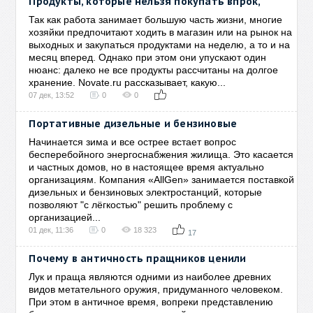
Продукты, которые нельзя покупать впрок,
Так как работа занимает большую часть жизни, многие
хозяйки предпочитают ходить в магазин или на рынок на
выходных и закупаться продуктами на неделю, а то и на
месяц вперед. Однако при этом они упускают один
нюанс: далеко не все продукты рассчитаны на долгое
хранение. Novate.ru рассказывает, какую...
07 дек, 13:52
0
0
Портативные дизельные и бензиновые
Начинается зима и все острее встает вопрос
бесперебойного энергоснабжения жилища. Это касается
и частных домов, но в настоящее время актуально
организациям. Компания «AllGen» занимается поставкой
дизельных и бензиновых электростанций, которые
позволяют "с лёгкостью" решить проблему с
организацией...
01 дек, 11:36
0
18 323
17
Почему в античность пращников ценили
Лук и праща являются одними из наиболее древних
видов метательного оружия, придуманного человеком.
При этом в античное время, вопреки представлению