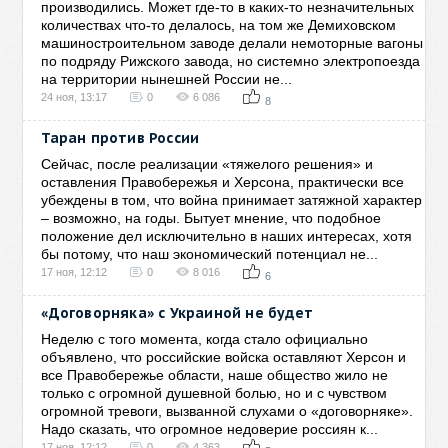
производились. Может где-то в каких-то незначительных
количествах что-то делалось, на том же Демиховском
машиностроительном заводе делали немоторные вагоны
по подряду Рижского завода, но системно электропоезда
на территории нынешней России не...
24 ноя, 13:17
0
6 086
8
Таран против России
Сейчас, после реализации «тяжелого решения» и
оставления Правобережья и Херсона, практически все
убеждены в том, что война принимает затяжной характер
– возможно, на годы. Бытует мнение, что подобное
положение дел исключительно в наших интересах, хотя
бы потому, что наш экономический потенциал не...
17 ноя, 12:12
0
8 016
6
«Договорняка» с Украиной не будет
Неделю с того момента, когда стало официально
объявлено, что российские войска оставляют Херсон и
все Правобережье области, наше общество жило не
только с огромной душевной болью, но и с чувством
огромной тревоги, вызванной слухами о «договорняке».
Надо сказать, что огромное недоверие россиян к...
17 ноя, 12:12
0
4 363