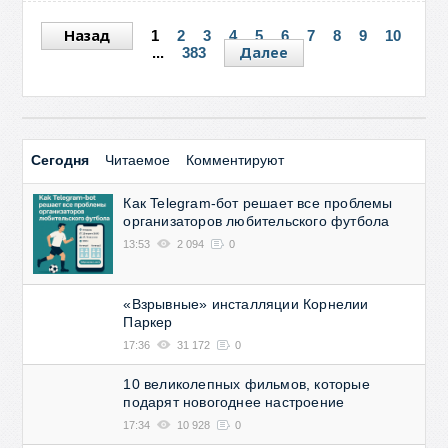
Назад
1
2
3
4
5
6
7
8
9
10
Далее
...
383
Сегодня
Читаемое
Комментируют
Как Telegram-бот решает все проблемы
организаторов любительского футбола
13:53
2 094
0
«Взрывные» инсталляции Корнелии
Паркер
17:36
31 172
0
10 великолепных фильмов, которые
подарят новогоднее настроение
17:34
10 928
0