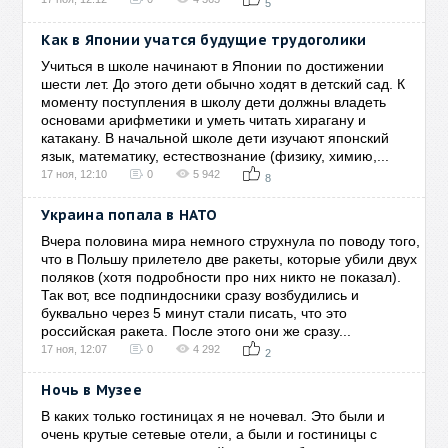
5
Как в Японии учатся будущие трудоголики
Учиться в школе начинают в Японии по достижении
шести лет. До этого дети обычно ходят в детский сад. К
моменту поступления в школу дети должны владеть
основами арифметики и уметь читать хирагану и
катакану. В начальной школе дети изучают японский
язык, математику, естествознание (физику, химию,...
17 ноя, 12:10
0
5 942
8
Украина попала в НАТО
Вчера половина мира немного струхнула по поводу того,
что в Польшу прилетело две ракеты, которые убили двух
поляков (хотя подробности про них никто не показал).
Так вот, все подпиндосники сразу возбудились и
буквально через 5 минут стали писать, что это
российская ракета. После этого они же сразу...
17 ноя, 12:07
0
4 292
2
Ночь в Музее
В каких только гостиницах я не ночевал. Это были и
очень крутые сетевые отели, а были и гостиницы с