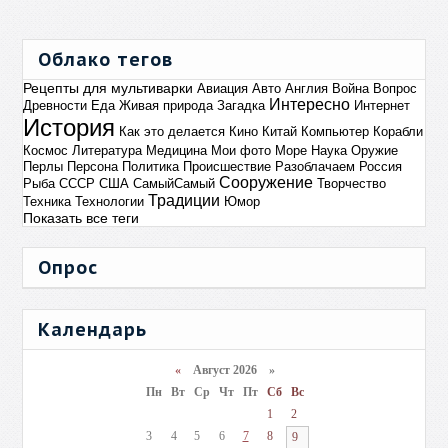
Облако тегов
Рецепты для мультиварки
Авиация
Авто
Англия
Война
Вопрос
Интересно
Древности
Еда
Живая природа
Загадка
Интернет
История
Как это делается
Кино
Китай
Компьютер
Корабли
Космос
Литература
Медицина
Мои фото
Море
Наука
Оружие
Перлы
Персона
Политика
Происшествие
Разоблачаем
Россия
Сооружение
Рыба
СССР
США
СамыйСамый
Творчество
Традиции
Техника
Технологии
Юмор
Показать все теги
Опрос
Календарь
«
Август 2026 »
Пн
Вт
Ср
Чт
Пт
Сб
Вс
1
2
3
4
5
6
7
8
9