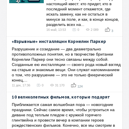
настоящий квест: кто придет, кто в
последний момент откажется, где
искать замену, как не остаться в
минусе за поле, и как, в конце концов,
разделить всех на...
16 май, 13:53
0
2 089
3
«Взрывные» инсталляции Корнелии Паркер
Разрушение и созидание — два диаметрально
противоположных понятия, но в творчестве британки
Корнелии Паркер они тесно связаны между собой.
Созданные ею инсталляции — своего рода новый взгляд
на старые и знакомые вещи. Они служат напоминанием
о том, что разрушение — это не только феерический
конец,...
11 дек, 17:36
0
31 170
124
10 великолепных фильмов, которые подарят
Приближается самая волшебная пора — новогодние
праздники. Сейчас самое время, чтобы устроиться на
диване под теплым пледом с кружкой горячего
глинтвейна и провести вечер в компании героев
рождественских фильмов. Конечно, все мы смотрим в