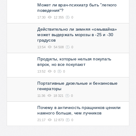
Может ли врач-психиатр быть "легкого
поведения"?
17:30
12 355
0
Действительно ли зимняя «омывайка»
может выдержать морозы в -25 и -30
градусов
13:54
54 508
0
Продукты, которые нельзя покупать
впрок, но все покупают
13:52
0
0
Портативные дизельные и бензиновые
генераторы
11:36
18 321
0
Почему в античность пращников ценили
намного больше, чем лучников
21:17
12 873
0