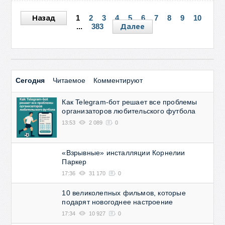
Назад
1
2
3
4
5
6
7
8
9
10
Далее
...
383
Сегодня
Читаемое
Комментируют
Как Telegram-бот решает все проблемы
организаторов любительского футбола
13:53
2 089
0
«Взрывные» инсталляции Корнелии
Паркер
17:36
31 170
0
10 великолепных фильмов, которые
подарят новогоднее настроение
17:34
10 927
0