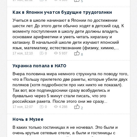
5
Как в Японии учатся будущие трудоголики
Учиться в школе начинают в Японии по достижении
шести лет. До этого дети обычно ходят в детский сад. К
моменту поступления в школу дети должны владеть
основами арифметики и уметь читать хирагану и
катакану. В начальной школе дети изучают японский
язык, математику, естествознание (физику, химию,...
17 ноя, 12:10
0
5 937
8
Украина попала в НАТО
Вчера половина мира немного струхнула по поводу того,
что в Польшу прилетело две ракеты, которые убили двух
поляков (хотя подробности про них никто не показал).
Так вот, все подпиндосники сразу возбудились и
буквально через 5 минут стали писать, что это
российская ракета. После этого они же сразу...
17 ноя, 12:07
0
4 288
2
Ночь в Музее
В каких только гостиницах я не ночевал. Это были и
очень крутые сетевые отели, а были и гостиницы с