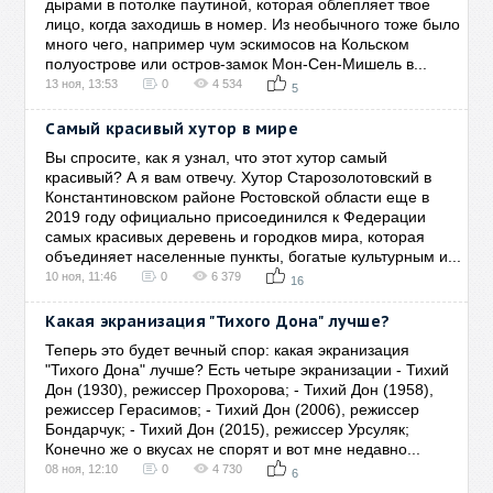
дырами в потолке паутиной, которая облепляет твое
лицо, когда заходишь в номер. Из необычного тоже было
много чего, например чум эскимосов на Кольском
полуострове или остров-замок Мон-Сен-Мишель в...
13 ноя, 13:53
0
4 534
5
Самый красивый хутор в мире
Вы спросите, как я узнал, что этот хутор самый
красивый? А я вам отвечу. Хутор Старозолотовский в
Константиновском районе Ростовской области еще в
2019 году официально присоединился к Федерации
самых красивых деревень и городков мира, которая
объединяет населенные пункты, богатые культурным и...
10 ноя, 11:46
0
6 379
16
Какая экранизация "Тихого Дона" лучше?
Теперь это будет вечный спор: какая экранизация
"Тихого Дона" лучше? Есть четыре экранизации - Тихий
Дон (1930), режиссер Прохорова; - Тихий Дон (1958),
режиссер Герасимов; - Тихий Дон (2006), режиссер
Бондарчук; - Тихий Дон (2015), режиссер Урсуляк;
Конечно же о вкусах не спорят и вот мне недавно...
08 ноя, 12:10
0
4 730
6