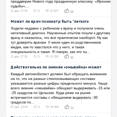
преддверии Нового года праздничную классику: «Иронию
судьбы»,...
11 дек, 17:34
0
10 927
28
Может ли врач-психиатр быть "легкого
Ходили недавно с ребенком к врачу и получили очень
негативный диагноз. Наученные опытом пошли к другому
врачу и оказалось, что все практически наоборот. Ну как
тут доверять врачам. У меня один из родственников
медик, как-то хвастался что у него, и такая
специальность и такая. Я говорю, как это ты...
11 дек, 17:30
0
12 355
30
Действительно ли зимняя «омывайка» может
Каждый автомобилист должен был обращать внимание
на то, что на разных стеклоомывающих составах
указываются разные цифры предельного минуса. Чаще
всего зимние «омывайки» обещают выдерживать -15 или
-25 градусов по Цельсию. Куда реже на рынке
встречаются составы с обещанием выдержать -30
градусов по...
07 дек, 13:54
0
54 508
22