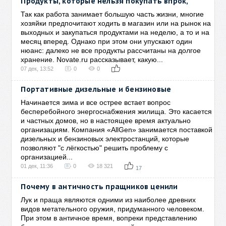
Продукты, которые нельзя покупать впрок,
Так как работа занимает большую часть жизни, многие
хозяйки предпочитают ходить в магазин или на рынок на
выходных и закупаться продуктами на неделю, а то и на
месяц вперед. Однако при этом они упускают один
нюанс: далеко не все продукты рассчитаны на долгое
хранение. Novate.ru рассказывает, какую...
07 дек, 13:52
0
0
Портативные дизельные и бензиновые
Начинается зима и все острее встает вопрос
бесперебойного энергоснабжения жилища. Это касается
и частных домов, но в настоящее время актуально
организациям. Компания «AllGen» занимается поставкой
дизельных и бензиновых электростанций, которые
позволяют "с лёгкостью" решить проблему с
организацией...
01 дек, 11:36
0
18 321
17
Почему в античность пращников ценили
Лук и праща являются одними из наиболее древних
видов метательного оружия, придуманного человеком.
При этом в античное время, вопреки представлению