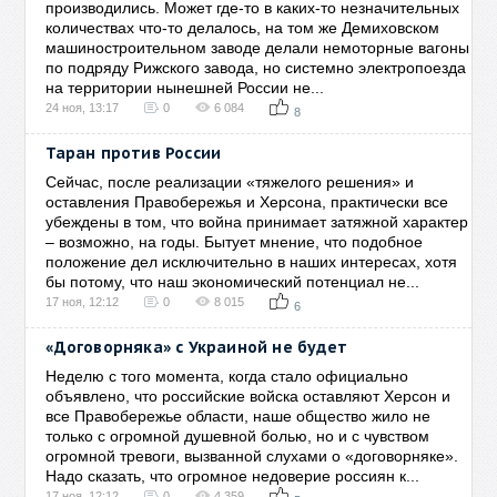
производились. Может где-то в каких-то незначительных
количествах что-то делалось, на том же Демиховском
машиностроительном заводе делали немоторные вагоны
по подряду Рижского завода, но системно электропоезда
на территории нынешней России не...
24 ноя, 13:17
0
6 084
8
Таран против России
Сейчас, после реализации «тяжелого решения» и
оставления Правобережья и Херсона, практически все
убеждены в том, что война принимает затяжной характер
– возможно, на годы. Бытует мнение, что подобное
положение дел исключительно в наших интересах, хотя
бы потому, что наш экономический потенциал не...
17 ноя, 12:12
0
8 015
6
«Договорняка» с Украиной не будет
Неделю с того момента, когда стало официально
объявлено, что российские войска оставляют Херсон и
все Правобережье области, наше общество жило не
только с огромной душевной болью, но и с чувством
огромной тревоги, вызванной слухами о «договорняке».
Надо сказать, что огромное недоверие россиян к...
17 ноя, 12:12
0
4 359