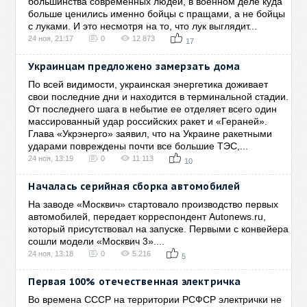
большинства современных людей, в военном деле куда
больше ценились именно бойцы с пращами, а не бойцы
с луками. И это несмотря на то, что лук выглядит...
24 ноя, 21:17
0
12 873
17
Украинцам предложено замерзать дома
По всей видимости, украинская энергетика доживает
свои последние дни и находится в терминальной стадии.
От последнего шага в небытие ее отделяет всего один
массированный удар российских ракет и «Гераней».
Глава «Укрэнерго» заявил, что на Украине ракетными
ударами повреждены почти все большие ТЭС,...
24 ноя, 13:19
0
11 113
10
Началась серийная сборка автомобилей
На заводе «Москвич» стартовало производство первых
автомобилей, передает корреспондент Autonews.ru,
который присутствовал на запуске. Первыми с конвейера
сошли модели «Москвич 3»....
24 ноя, 13:18
0
5 216
5
Первая 100% отечественная электричка
Во времена СССР на территории РСФСР электрички не