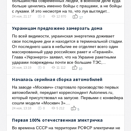
большинства современных людей, в военном деле куда
больше ценились именно бойцы с пращами, а не бойцы
с луками. И это несмотря на то, что лук выглядит...
24 ноя, 21:17
0
12 870
17
Украинцам предложено замерзать дома
По всей видимости, украинская энергетика доживает
свои последние дни и находится в терминальной стадии.
От последнего шага в небытие ее отделяет всего один
массированный удар российских ракет и «Гераней».
Глава «Укрэнерго» заявил, что на Украине ракетными
ударами повреждены почти все большие ТЭС,...
24 ноя, 13:19
0
11 112
10
Началась серийная сборка автомобилей
На заводе «Москвич» стартовало производство первых
автомобилей, передает корреспондент Autonews.ru,
который присутствовал на запуске. Первыми с конвейера
сошли модели «Москвич 3»....
24 ноя, 13:18
0
5 212
5
Первая 100% отечественная электричка
Во времена СССР на территории РСФСР электрички не