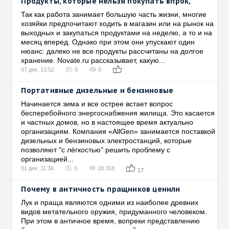
Продукты, которые нельзя покупать впрок,
Так как работа занимает большую часть жизни, многие
хозяйки предпочитают ходить в магазин или на рынок на
выходных и закупаться продуктами на неделю, а то и на
месяц вперед. Однако при этом они упускают один
нюанс: далеко не все продукты рассчитаны на долгое
хранение. Novate.ru рассказывает, какую...
07 дек, 13:52
0
0
Портативные дизельные и бензиновые
Начинается зима и все острее встает вопрос
бесперебойного энергоснабжения жилища. Это касается
и частных домов, но в настоящее время актуально
организациям. Компания «AllGen» занимается поставкой
дизельных и бензиновых электростанций, которые
позволяют "с лёгкостью" решить проблему с
организацией...
01 дек, 11:36
0
18 318
17
Почему в античность пращников ценили
Лук и праща являются одними из наиболее древних
видов метательного оружия, придуманного человеком.
При этом в античное время, вопреки представлению