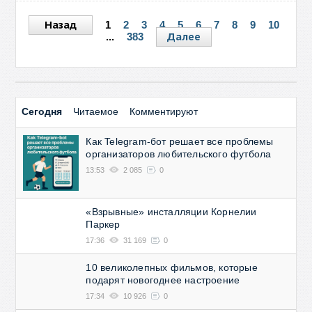
Назад
1
2
3
4
5
6
7
8
9
10
Далее
...
383
Сегодня
Читаемое
Комментируют
Как Telegram-бот решает все проблемы
организаторов любительского футбола
13:53
2 085
0
«Взрывные» инсталляции Корнелии
Паркер
17:36
31 169
0
10 великолепных фильмов, которые
подарят новогоднее настроение
17:34
10 926
0