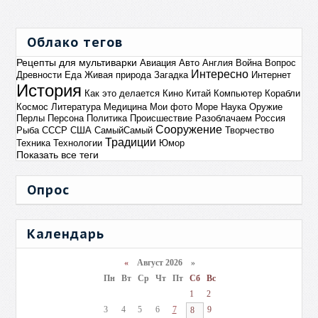
Облако тегов
Рецепты для мультиварки
Авиация
Авто
Англия
Война
Вопрос
Интересно
Древности
Еда
Живая природа
Загадка
Интернет
История
Как это делается
Кино
Китай
Компьютер
Корабли
Космос
Литература
Медицина
Мои фото
Море
Наука
Оружие
Перлы
Персона
Политика
Происшествие
Разоблачаем
Россия
Сооружение
Рыба
СССР
США
СамыйСамый
Творчество
Традиции
Техника
Технологии
Юмор
Показать все теги
Опрос
Календарь
«
Август 2026 »
Пн
Вт
Ср
Чт
Пт
Сб
Вс
1
2
3
4
5
6
7
9
8