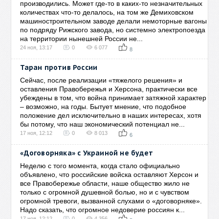
производились. Может где-то в каких-то незначительных
количествах что-то делалось, на том же Демиховском
машиностроительном заводе делали немоторные вагоны
по подряду Рижского завода, но системно электропоезда
на территории нынешней России не...
24 ноя, 13:17
0
6 077
8
Таран против России
Сейчас, после реализации «тяжелого решения» и
оставления Правобережья и Херсона, практически все
убеждены в том, что война принимает затяжной характер
– возможно, на годы. Бытует мнение, что подобное
положение дел исключительно в наших интересах, хотя
бы потому, что наш экономический потенциал не...
17 ноя, 12:12
0
8 013
6
«Договорняка» с Украиной не будет
Неделю с того момента, когда стало официально
объявлено, что российские войска оставляют Херсон и
все Правобережье области, наше общество жило не
только с огромной душевной болью, но и с чувством
огромной тревоги, вызванной слухами о «договорняке».
Надо сказать, что огромное недоверие россиян к...
17 ноя, 12:12
0
4 356