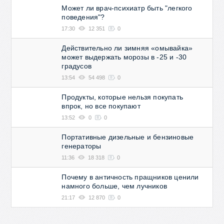
Может ли врач-психиатр быть "легкого
поведения"?
17:30
12 351
0
Действительно ли зимняя «омывайка»
может выдержать морозы в -25 и -30
градусов
13:54
54 498
0
Продукты, которые нельзя покупать
впрок, но все покупают
13:52
0
0
Портативные дизельные и бензиновые
генераторы
11:36
18 318
0
Почему в античность пращников ценили
намного больше, чем лучников
21:17
12 870
0