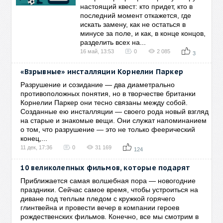
настоящий квест: кто придет, кто в
последний момент откажется, где
искать замену, как не остаться в
минусе за поле, и как, в конце концов,
разделить всех на...
16 май, 13:53
0
2 085
3
«Взрывные» инсталляции Корнелии Паркер
Разрушение и созидание — два диаметрально
противоположных понятия, но в творчестве британки
Корнелии Паркер они тесно связаны между собой.
Созданные ею инсталляции — своего рода новый взгляд
на старые и знакомые вещи. Они служат напоминанием
о том, что разрушение — это не только феерический
конец,...
11 дек, 17:36
0
31 169
124
10 великолепных фильмов, которые подарят
Приближается самая волшебная пора — новогодние
праздники. Сейчас самое время, чтобы устроиться на
диване под теплым пледом с кружкой горячего
глинтвейна и провести вечер в компании героев
рождественских фильмов. Конечно, все мы смотрим в