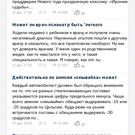
преддверии Нового года праздничную классику: «Иронию
судьбы»,...
11 дек, 17:34
0
10 926
28
Может ли врач-психиатр быть "легкого
Ходили недавно с ребенком к врачу и получили очень
негативный диагноз. Наученные опытом пошли к другому
врачу и оказалось, что все практически наоборот. Ну как
тут доверять врачам. У меня один из родственников
медик, как-то хвастался что у него, и такая
специальность и такая. Я говорю, как это ты...
11 дек, 17:30
0
12 351
30
Действительно ли зимняя «омывайка» может
Каждый автомобилист должен был обращать внимание
на то, что на разных стеклоомывающих составах
указываются разные цифры предельного минуса. Чаще
всего зимние «омывайки» обещают выдерживать -15 или
-25 градусов по Цельсию. Куда реже на рынке
встречаются составы с обещанием выдержать -30
градусов по...
07 дек, 13:54
0
54 498
22