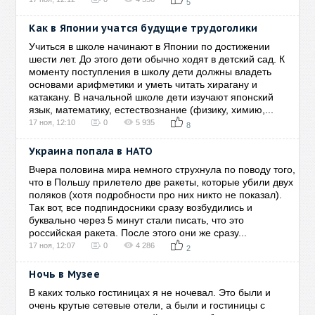
5
Как в Японии учатся будущие трудоголики
Учиться в школе начинают в Японии по достижении
шести лет. До этого дети обычно ходят в детский сад. К
моменту поступления в школу дети должны владеть
основами арифметики и уметь читать хирагану и
катакану. В начальной школе дети изучают японский
язык, математику, естествознание (физику, химию,...
17 ноя, 12:10
0
5 935
8
Украина попала в НАТО
Вчера половина мира немного струхнула по поводу того,
что в Польшу прилетело две ракеты, которые убили двух
поляков (хотя подробности про них никто не показал).
Так вот, все подпиндосники сразу возбудились и
буквально через 5 минут стали писать, что это
российская ракета. После этого они же сразу...
17 ноя, 12:07
0
4 286
2
Ночь в Музее
В каких только гостиницах я не ночевал. Это были и
очень крутые сетевые отели, а были и гостиницы с