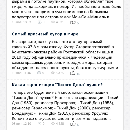
дырами в потолке паутиной, которая облепляет твое
лицо, когда заходишь в номер. Из необычного тоже было
много чего, например чум эскимосов на Кольском
полуострове или остров-замок Мон-Сен-Мишель в...
13 ноя, 13:53
0
4 531
5
Самый красивый хутор в мире
Вы спросите, как я узнал, что этот хутор самый
красивый? А я вам отвечу. Хутор Старозолотовский в
Константиновском районе Ростовской области еще в
2019 году официально присоединился к Федерации
самых красивых деревень и городков мира, которая
объединяет населенные пункты, богатые культурным и...
10 ноя, 11:46
0
6 376
16
Какая экранизация "Тихого Дона" лучше?
Теперь это будет вечный спор: какая экранизация
"Тихого Дона" лучше? Есть четыре экранизации - Тихий
Дон (1930), режиссер Прохорова; - Тихий Дон (1958),
режиссер Герасимов; - Тихий Дон (2006), режиссер
Бондарчук; - Тихий Дон (2015), режиссер Урсуляк;
Конечно же о вкусах не спорят и вот мне недавно...
08 ноя, 12:10
0
4 728
6